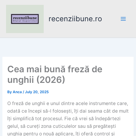
Skip
to
recenziibune.ro
content
Cea mai bună freză de
unghii (2026)
By
Anca
/
July 20, 2025
O freză de unghii e unul dintre acele instrumente care,
odată ce începi să-l folosești, îți dai seama cât de mult
îți simplifică tot procesul. Fie că vrei să îndepărtezi
gelul, să cureți zona cuticulelor sau să pregătești
unghia pentru o nouă aplicare, îți oferă control și