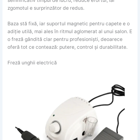
semnificativ timpul de lucru, reduce efortul, iar
zgomotul e surprinzător de redus.
Baza stă fixă, iar suportul magnetic pentru capete e o
adiție utilă, mai ales în ritmul aglomerat al unui salon. E
o freză gândită clar pentru profesioniști, deoarece
oferă tot ce contează: putere, control și durabilitate.
Freză unghii electrică