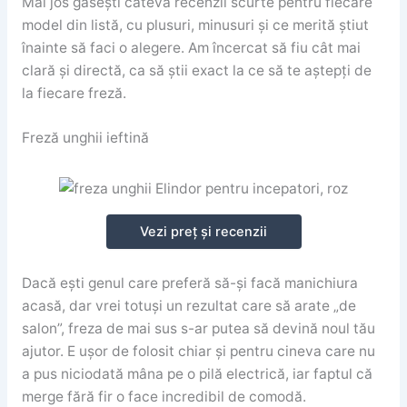
Mai jos găsești câteva recenzii scurte pentru fiecare
model din listă, cu plusuri, minusuri și ce merită știut
înainte să faci o alegere. Am încercat să fiu cât mai
clară și directă, ca să știi exact la ce să te aștepți de
la fiecare freză.
Freză unghii ieftină
Vezi preț și recenzii
Dacă ești genul care preferă să-și facă manichiura
acasă, dar vrei totuși un rezultat care să arate „de
salon”, freza de mai sus s-ar putea să devină noul tău
ajutor. E ușor de folosit chiar și pentru cineva care nu
a pus niciodată mâna pe o pilă electrică, iar faptul că
merge fără fir o face incredibil de comodă.