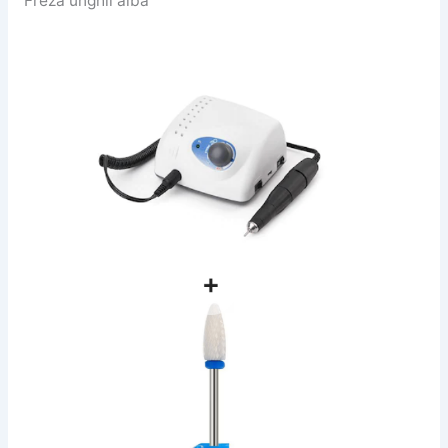
Freză unghii albă