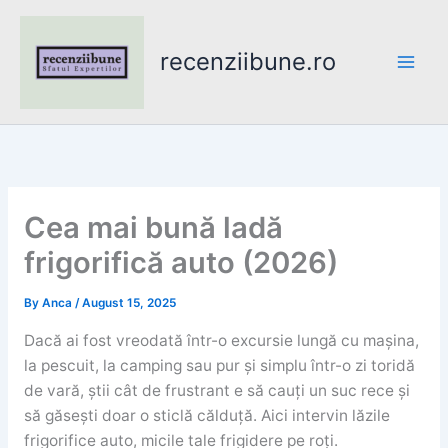
Skip
to
recenziibune.ro
content
Cea mai bună ladă
frigorifică auto (2026)
By
Anca
/
August 15, 2025
Dacă ai fost vreodată într-o excursie lungă cu mașina,
la pescuit, la camping sau pur și simplu într-o zi toridă
de vară, știi cât de frustrant e să cauți un suc rece și
să găsești doar o sticlă călduță. Aici intervin lăzile
frigorifice auto, micile tale frigidere pe roți.