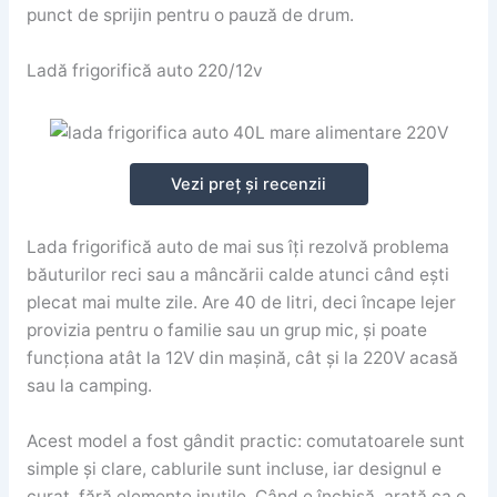
punct de sprijin pentru o pauză de drum.
Ladă frigorifică auto 220/12v
Vezi preț și recenzii
Lada frigorifică auto de mai sus îți rezolvă problema
băuturilor reci sau a mâncării calde atunci când ești
plecat mai multe zile. Are 40 de litri, deci încape lejer
provizia pentru o familie sau un grup mic, și poate
funcționa atât la 12V din mașină, cât și la 220V acasă
sau la camping.
Acest model a fost gândit practic: comutatoarele sunt
simple și clare, cablurile sunt incluse, iar designul e
curat, fără elemente inutile. Când e închisă, arată ca o