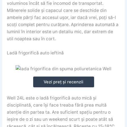
voluminos încât să fie incomod de transportat.
Mânerele solide și capacul care se deschide din
ambele părți fac accesul ușor, iar dacă vrei, poți să-l
scoți complet pentru curățare. Aprinderea automată a
luminii în interior este un detaliu mic, dar extrem de
util noaptea sau în cort.
Ladă frigorifică auto ieftină
Vezi preț și recenzii
Well 24L este o ladă frigorifică auto mică și
disciplinată, care își face treaba fără prea multă
atenție din partea ta. Are suficient spațiu pentru o
ieșire de o zi sau un weekend scurt și poate atât să
răcească, cât și să încălzească. Răcește cu 15-18°C