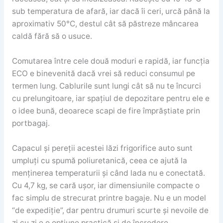
sub temperatura de afară, iar dacă îi ceri, urcă până la
aproximativ 50°C, destul cât să păstreze mâncarea
caldă fără să o usuce.
Comutarea între cele două moduri e rapidă, iar funcția
ECO e binevenită dacă vrei să reduci consumul pe
termen lung. Cablurile sunt lungi cât să nu te încurci
cu prelungitoare, iar spațiul de depozitare pentru ele e
o idee bună, deoarece scapi de fire împrăștiate prin
portbagaj.
Capacul și pereții acestei lăzi frigorifice auto sunt
umpluți cu spumă poliuretanică, ceea ce ajută la
menținerea temperaturii și când lada nu e conectată.
Cu 4,7 kg, se cară ușor, iar dimensiunile compacte o
fac simplu de strecurat printre bagaje. Nu e un model
“de expediție”, dar pentru drumuri scurte și nevoile de
zi cu zi e o opțiune practică și de încredere.