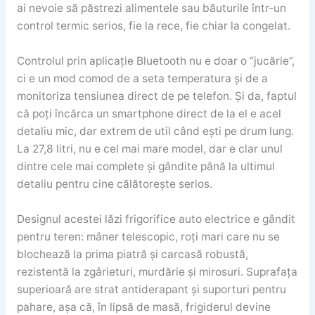
ai nevoie să păstrezi alimentele sau băuturile într-un
control termic serios, fie la rece, fie chiar la congelat.
Controlul prin aplicație Bluetooth nu e doar o “jucărie”,
ci e un mod comod de a seta temperatura și de a
monitoriza tensiunea direct de pe telefon. Și da, faptul
că poți încărca un smartphone direct de la el e acel
detaliu mic, dar extrem de util când ești pe drum lung.
La 27,8 litri, nu e cel mai mare model, dar e clar unul
dintre cele mai complete și gândite până la ultimul
detaliu pentru cine călătorește serios.
Designul acestei lăzi frigorifice auto electrice e gândit
pentru teren: mâner telescopic, roți mari care nu se
blochează la prima piatră și carcasă robustă,
rezistentă la zgârieturi, murdărie și mirosuri. Suprafața
superioară are strat antiderapant și suporturi pentru
pahare, așa că, în lipsă de masă, frigiderul devine