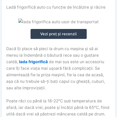
Ladă frigorifică auto cu funcție de încălzire și răcire
Vezi preț și recenzii
Dacă îți place să pleci la drum cu mașina și să ai
mereu la îndemână o băutură rece sau o gustare
caldă,
lada frigorifică
de mai sus este un accesoriu
care îți face viața mai ușoară fără complicații. Se
alimentează fie la priza mașinii, fie la cea de acasă,
așa că nu trebuie să-ți bați capul cu gheață, cuburi,
sau alte improvizații.
Poate răci cu până la 18-22°C sub temperatura de
afară, iar dacă vrei, poate și încălzi până la 65°C, fiind
utilă dacă vrei să păstrezi mâncarea caldă pe drum.