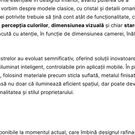
nte esențiale în designul interior, având puterea de a
vorbim despre modele clasice, cu cristal și detalii orna
 potrivite trebuie să țină cont atât de funcționalitate, c
 percepția culorilor
,
dimensiunea vizuală
și chiar
star
făcută cu atenție, în funcție de dimensiunea camerei, înă
strelor au evoluat semnificativ, oferind soluții inovatoare
minat inteligent, controlabile prin aplicații mobile. În p
 folosind materiale precum sticla suflată, metalul finisa
asă nu doar că iluminează eficient spațiul, dar poate dev
alitatea și stilul proprietarului.
ponibile la momentul actual, care îmbină designul rafina