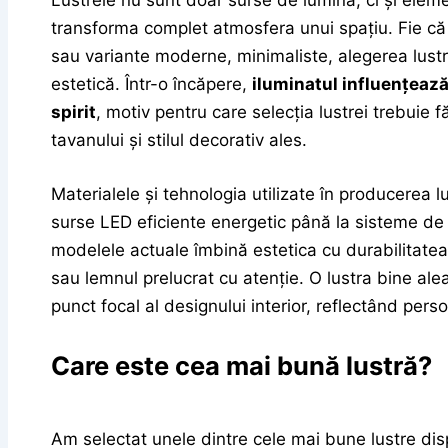
Lustrele nu sunt doar surse de lumină, ci și eleme
transforma complet atmosfera unui spațiu. Fie că 
sau variante moderne, minimaliste, alegerea lustrei
estetică. Într-o încăpere,
iluminatul influențează
spirit
, motiv pentru care selecția lustrei trebuie 
tavanului și stilul decorativ ales.
Materialele și tehnologia utilizate în producerea lu
surse LED eficiente energetic până la sisteme de ilu
modelele actuale îmbină estetica cu durabilitatea,
sau lemnul prelucrat cu atenție. O lustra bine ale
punct focal al designului interior, reflectând person
Care este cea mai bună lustră?
Am selectat unele dintre cele mai bune lustre dis