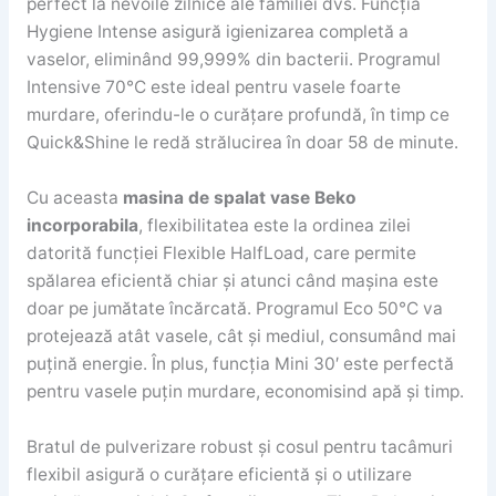
perfect la nevoile zilnice ale familiei dvs. Funcția
Hygiene Intense asigură igienizarea completă a
vaselor, eliminând 99,999% din bacterii. Programul
Intensive 70°C este ideal pentru vasele foarte
murdare, oferindu-le o curățare profundă, în timp ce
Quick&Shine le redă strălucirea în doar 58 de minute.
Cu aceasta
masina de spalat vase Beko
incorporabila
, flexibilitatea este la ordinea zilei
datorită funcției Flexible HalfLoad, care permite
spălarea eficientă chiar și atunci când mașina este
doar pe jumătate încărcată. Programul Eco 50°C va
protejează atât vasele, cât și mediul, consumând mai
puțină energie. În plus, funcția Mini 30′ este perfectă
pentru vasele puțin murdare, economisind apă și timp.
Bratul de pulverizare robust și cosul pentru tacâmuri
flexibil asigură o curățare eficientă și o utilizare