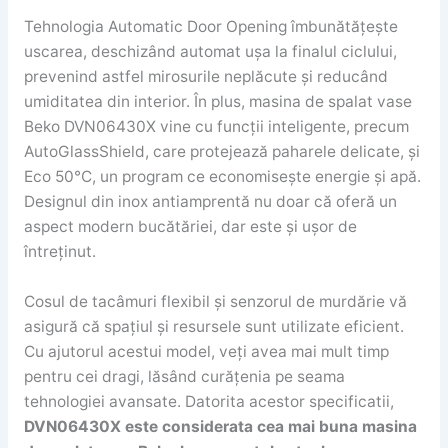
Tehnologia Automatic Door Opening îmbunătățește
uscarea, deschizând automat ușa la finalul ciclului,
prevenind astfel mirosurile neplăcute și reducând
umiditatea din interior. În plus, masina de spalat vase
Beko DVN06430X vine cu funcții inteligente, precum
AutoGlassShield, care protejează paharele delicate, și
Eco 50°C, un program ce economisește energie și apă.
Designul din inox antiamprentă nu doar că oferă un
aspect modern bucătăriei, dar este și ușor de
întreținut.
Cosul de tacâmuri flexibil și senzorul de murdărie vă
asigură că spațiul și resursele sunt utilizate eficient.
Cu ajutorul acestui model, veți avea mai mult timp
pentru cei dragi, lăsând curățenia pe seama
tehnologiei avansate. Datorita acestor specificatii,
DVN06430X este considerata cea mai buna masina