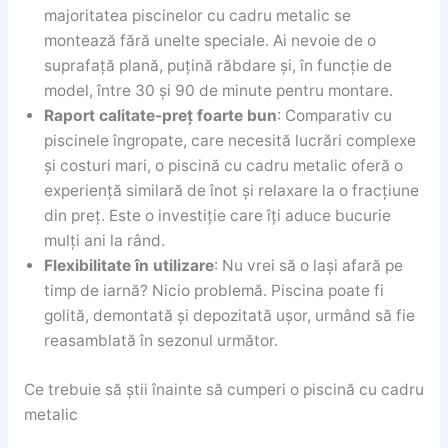
majoritatea piscinelor cu cadru metalic se
montează fără unelte speciale. Ai nevoie de o
suprafață plană, puțină răbdare și, în funcție de
model, între 30 și 90 de minute pentru montare.
Raport calitate-preț foarte bun
: Comparativ cu
piscinele îngropate, care necesită lucrări complexe
și costuri mari, o piscină cu cadru metalic oferă o
experiență similară de înot și relaxare la o fracțiune
din preț. Este o investiție care îți aduce bucurie
mulți ani la rând.
Flexibilitate în utilizare
: Nu vrei să o lași afară pe
timp de iarnă? Nicio problemă. Piscina poate fi
golită, demontată și depozitată ușor, urmând să fie
reasamblată în sezonul următor.
Ce trebuie să știi înainte să cumperi o piscină cu cadru
metalic