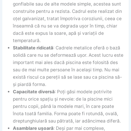
gonflabile sau de alte modele simple, acestea sunt
construite pentru a rezista. Cadrul este realizat din
oțel galvanizat, tratat împotriva coroziunii, ceea ce
înseamnă că nu se va degrada ușor în timp, chiar
dacă este expus la soare, apă și variații de
temperatură.
Stabilitate ridicată
: Cadrele metalice oferă o bază
solidă care nu se deformează ușor. Acest lucru este
important mai ales dacă piscina este folosită des
sau de mai multe persoane în același timp. Nu mai
există riscul ca pereții să se lase sau ca piscina să-
și piardă forma.
Capacitate diversă
: Poți găsi modele potrivite
pentru orice spațiu și nevoie: de la piscine mici
pentru copii, până la modele mari, în care poate
înota toată familia. Forma poate fi rotundă, ovală,
dreptunghiulară sau pătrată, iar adâncimea diferă.
Asamblare ușoară
: Deși par mai complexe,