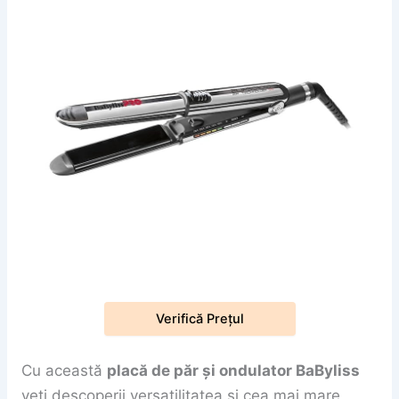
Verifică Prețul
Cu această
placă de păr și ondulator BaByliss
veți descoperii versatilitatea și cea mai mare