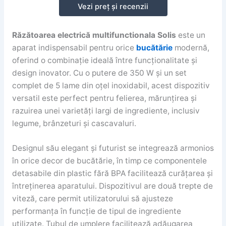
Vezi preț și recenzii
Răzătoarea electrică multifunctionala Solis
este un
aparat indispensabil pentru orice
bucătărie
modernă,
oferind o combinație ideală între funcționalitate și
design inovator. Cu o putere de 350 W și un set
complet de 5 lame din oțel inoxidabil, acest dispozitiv
versatil este perfect pentru felierea, mărunțirea și
razuirea unei varietăți largi de ingrediente, inclusiv
legume, brânzeturi și cascavaluri.
Designul său elegant și futurist se integrează armonios
în orice decor de bucătărie, în timp ce componentele
detasabile din plastic fără BPA facilitează curățarea și
întreținerea aparatului. Dispozitivul are două trepte de
viteză, care permit utilizatorului să ajusteze
performanța în funcție de tipul de ingrediente
utilizate. Tubul de umplere facilitează adăugarea