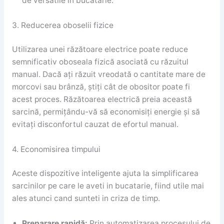
de versatile în bucătărie.
3. Reducerea oboselii fizice
Utilizarea unei răzătoare electrice poate reduce
semnificativ oboseala fizică asociată cu răzuitul
manual. Dacă ați răzuit vreodată o cantitate mare de
morcovi sau brânză, știți cât de obositor poate fi
acest proces. Răzătoarea electrică preia această
sarcină, permițându-vă să economisiți energie și să
evitați disconfortul cauzat de efortul manual.
4. Economisirea timpului
Aceste dispozitive inteligente ajuta la simplificarea
sarcinilor pe care le aveti in bucatarie, fiind utile mai
ales atunci cand sunteti in criza de timp.
Preparare rapidă:
Prin automatizarea procesului de