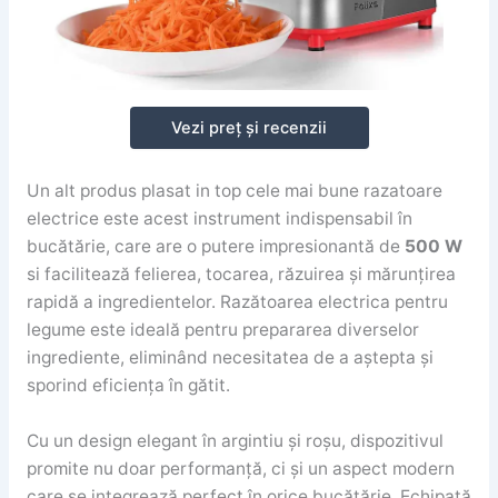
Vezi preț și recenzii
Un alt produs plasat in top cele mai bune razatoare
electrice este acest instrument indispensabil în
bucătărie, care are o putere impresionantă de
500 W
si facilitează felierea, tocarea, răzuirea și mărunțirea
rapidă a ingredientelor. Razătoarea electrica pentru
legume este ideală pentru prepararea diverselor
ingrediente, eliminând necesitatea de a aștepta și
sporind eficiența în gătit.
Cu un design elegant în argintiu și roșu, dispozitivul
promite nu doar performanță, ci și un aspect modern
care se integrează perfect în orice bucătărie. Echipată