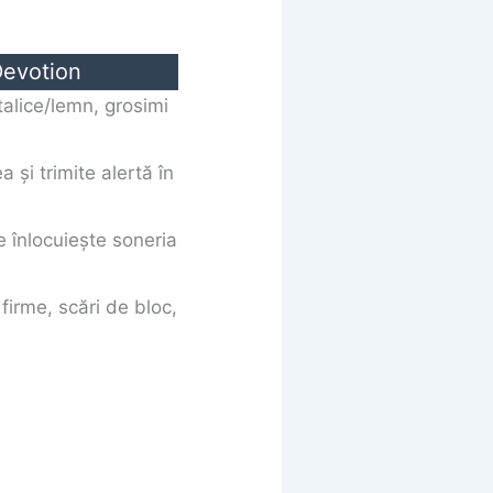
evotion
talice/lemn, grosimi
 și trimite alertă în
e înlocuiește soneria
 firme, scări de bloc,