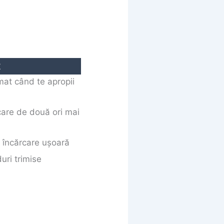
2
mat când te apropii
care de două ori mai
 încărcare ușoară
uri trimise