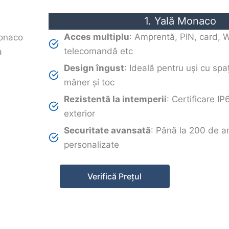
1. Yală Monaco
Acces multiplu
: Amprentă, PIN, card, W
telecomandă etc
Design îngust
: Ideală pentru uși cu spaț
mâner și toc
Rezistentă la intemperii
: Certificare IP
exterior
Securitate avansată
: Până la 200 de a
personalizate
Verifică Prețul