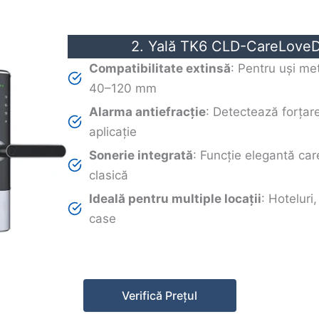
2. Yală TK6 CLD-CareLoveD
Compatibilitate extinsă
: Pentru uși me
40–120 mm
Alarma antiefracție
: Detectează forțarea
aplicație
Sonerie integrată
: Funcție elegantă car
clasică
Ideală pentru multiple locații
: Hoteluri,
case
Verifică Prețul