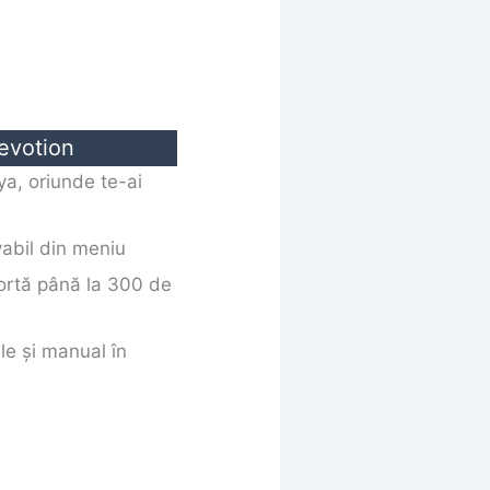
evotion
uya, oriunde te-ai
vabil din meniu
ortă până la 300 de
ile și manual în