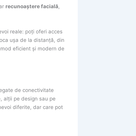
ar
recunoaștere facială
,
voi reale: poți oferi acces
loca ușa de la distanță, din
n mod eficient și modern de
 legate de conectivitate
, alții pe design sau pe
evoi diferite, dar care pot