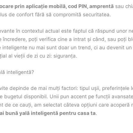
ocare prin aplicație mobilă, cod PIN, amprentă
sau chi
lus de confort fără să compromită securitatea.
vante în contextul actual este faptul că răspund unor ne
ncredere, poți verifica cine a intrat și când, sau poți b
le inteligente nu mai sunt doar un trend, ci au devenit u
l al vieții de zi cu zi: siguranța.
ă inteligentă?
ite depinde de mai mulți factori: tipul ușii, preferințele
de bugetul disponibil. Unii pun accent pe funcții avansate
rent de ce cauți, am selectat câteva opțiuni care acoperă n
i bună yală inteligentă pentru casa ta
.