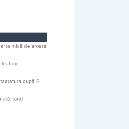
foarte mică de eroare
aleatorii
 tastatura după 5
omată când