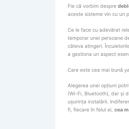
Fie că vorbim despre
debl
aceste sisteme vin cu un p
Ce le face cu adevărat rele
temporar unei persoane de î
câteva atingeri. Încuietori
a gestiona un aspect esenția
Care este cea mai bună yal
Alegerea unei opțiuni potriv
(Wi-Fi, Bluetooth), dar și 
ușurința instalării. Indife
fi, fiecare în felul ei,
cea ma