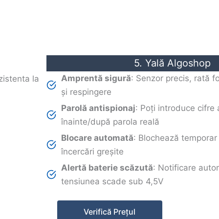
5. Yală Algoshop
Amprentă sigură
: Senzor precis, rată 
și respingere
Parolă antispionaj
: Poți introduce cifre 
înainte/după parola reală
Blocare automată
: Blochează temporar
încercări greșite
Alertă baterie scăzută
: Notificare aut
tensiunea scade sub 4,5V
Verifică Prețul