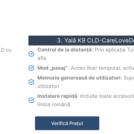
3. Yală K9 CLD-CareLoveD
Control de la distanță
: Prin aplicația T
afla
Mod „pasaj”
: Acces liber temporar, acti
Memorie generoasă de utilizatori
: Sup
utilizatori
Instalare rapidă
: Include toate accesori
limba română
Verifică Prețul