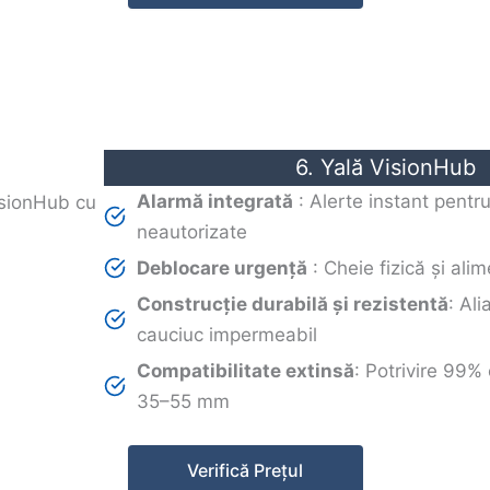
6. Yală VisionHub
Alarmă integrată
: Alerte instant pentru
neautorizate
Deblocare urgență
: Cheie fizică și al
Construcție durabilă și rezistentă
: Ali
cauciuc impermeabil
Compatibilitate extinsă
: Potrivire 99%
35–55 mm
Verifică Prețul