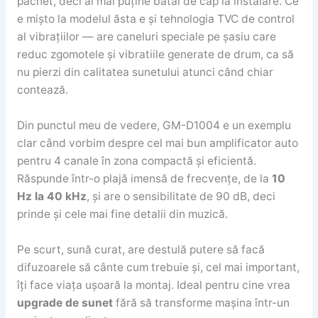
pachet, deci ai mai puține bătăi de cap la instalare. Ce
e mișto la modelul ăsta e și tehnologia TVC de control
al vibrațiilor — are caneluri speciale pe șasiu care
reduc zgomotele și vibratiile generate de drum, ca să
nu pierzi din calitatea sunetului atunci când chiar
contează.
Din punctul meu de vedere, GM-D1004 e un exemplu
clar când vorbim despre cel mai bun amplificator auto
pentru 4 canale în zona compactă și eficientă.
Răspunde într-o plajă imensă de frecvențe, de la
10
Hz la 40 kHz
, și are o sensibilitate de 90 dB, deci
prinde și cele mai fine detalii din muzică.
Pe scurt, sună curat, are destulă putere să facă
difuzoarele să cânte cum trebuie și, cel mai important,
îți face viața ușoară la montaj. Ideal pentru cine vrea
upgrade de sunet
fără să transforme mașina într-un