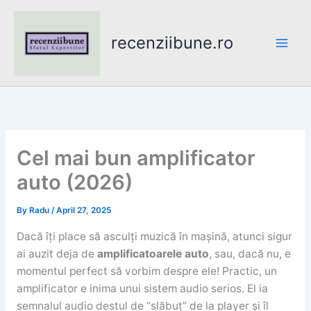
Skip
to
recenziibune.ro
content
Cel mai bun amplificator
auto (2026)
By
Radu
/
April 27, 2025
Dacă îți place să asculți muzică în mașină, atunci sigur
ai auzit deja de
amplificatoarele auto
, sau, dacă nu, e
momentul perfect să vorbim despre ele! Practic, un
amplificator e inima unui sistem audio serios. El ia
semnalul audio destul de “slăbuț” de la player și îl