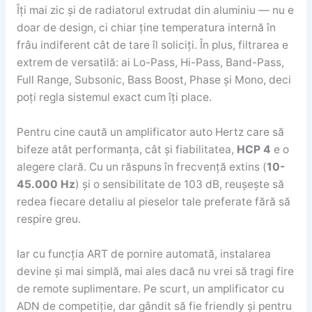
Îți mai zic și de radiatorul extrudat din aluminiu — nu e
doar de design, ci chiar ține temperatura internă în
frâu indiferent cât de tare îl soliciți. În plus, filtrarea e
extrem de versatilă: ai Lo-Pass, Hi-Pass, Band-Pass,
Full Range, Subsonic, Bass Boost, Phase și Mono, deci
poți regla sistemul exact cum îți place.
Pentru cine caută un amplificator auto Hertz care să
bifeze atât performanța, cât și fiabilitatea,
HCP 4
e o
alegere clară. Cu un răspuns în frecvență extins (
10-
45.000 Hz
) și o sensibilitate de 103 dB, reușește să
redea fiecare detaliu al pieselor tale preferate fără să
respire greu.
Iar cu funcția ART de pornire automată, instalarea
devine și mai simplă, mai ales dacă nu vrei să tragi fire
de remote suplimentare. Pe scurt, un amplificator cu
ADN de competiție, dar gândit să fie friendly și pentru