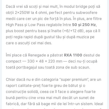
Dacă vrei să scoți și mai mult, în modul bridge poți să
obții 2x250W la 4 ohmi, perfect pentru subwoofere
medii care cer un pic de forță în plus. În plus, are filtre
High Pass și Low Pass reglabile între
50 și 250 Hz
,
plus boost pentru bass și înalte (+6/+12 dB), așa că îl
poți regla rapid după gustul tău și după muzica pe
care o asculți cel mai des.
Îmi place că Renegade a păstrat
RXA 1100
destul de
compact — 330 x 48 x 220 mm — deci nu-ți ocupă
toată portbagajul sau toată zona de sub scaun.
Chiar dacă nu e din categoria “super premium”, are un
raport calitate-preț foarte greu de bătut și o
construcție solidă, ceea ce îl face o alegere foarte
bună pentru cine vrea mai mult decât un sunet de
fabrică, dar fără să bage mii de lei într-un sistem. Ideal