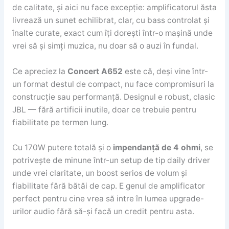
de calitate, și aici nu face excepție: amplificatorul ăsta
livrează un sunet echilibrat, clar, cu bass controlat și
înalte curate, exact cum îți dorești într-o mașină unde
vrei să și simți muzica, nu doar să o auzi în fundal.
Ce apreciez la
Concert A652
este că, deși vine într-
un format destul de compact, nu face compromisuri la
construcție sau performanță. Designul e robust, clasic
JBL — fără artificii inutile, doar ce trebuie pentru
fiabilitate pe termen lung.
Cu 170W putere totală și o
impendanță de 4 ohmi
, se
potrivește de minune într-un setup de tip daily driver
unde vrei claritate, un boost serios de volum și
fiabilitate fără bătăi de cap. E genul de amplificator
perfect pentru cine vrea să intre în lumea upgrade-
urilor audio fără să-și facă un credit pentru asta.