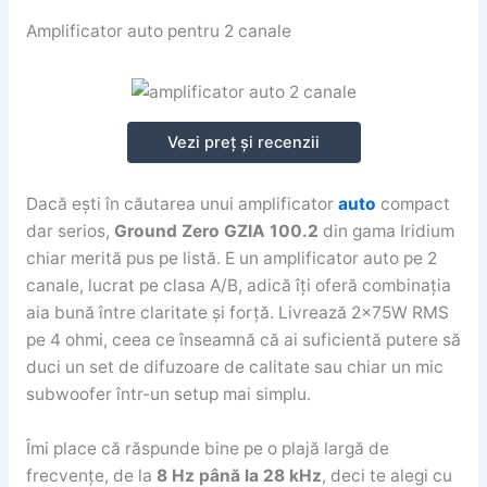
Amplificator auto pentru 2 canale
Vezi preț și recenzii
Dacă ești în căutarea unui amplificator
auto
compact
dar serios,
Ground Zero GZIA 100.2
din gama Iridium
chiar merită pus pe listă. E un amplificator auto pe 2
canale, lucrat pe clasa A/B, adică îți oferă combinația
aia bună între claritate și forță. Livrează 2x75W RMS
pe 4 ohmi, ceea ce înseamnă că ai suficientă putere să
duci un set de difuzoare de calitate sau chiar un mic
subwoofer într-un setup mai simplu.
Îmi place că răspunde bine pe o plajă largă de
frecvențe, de la
8 Hz până la 28 kHz
, deci te alegi cu