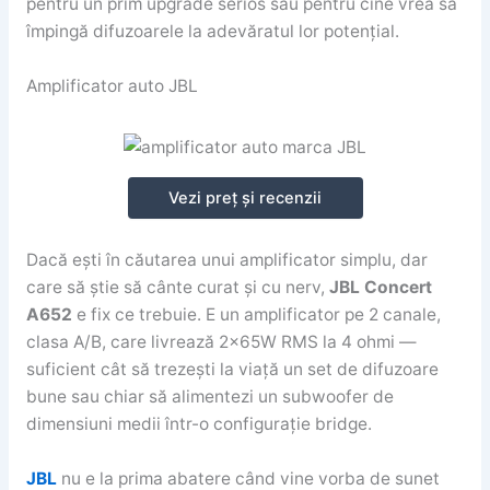
pentru un prim upgrade serios sau pentru cine vrea să
împingă difuzoarele la adevăratul lor potențial.
Amplificator auto JBL
Vezi preț și recenzii
Dacă ești în căutarea unui amplificator simplu, dar
care să știe să cânte curat și cu nerv,
JBL Concert
A652
e fix ce trebuie. E un amplificator pe 2 canale,
clasa A/B, care livrează 2x65W RMS la 4 ohmi —
suficient cât să trezești la viață un set de difuzoare
bune sau chiar să alimentezi un subwoofer de
dimensiuni medii într-o configurație bridge.
JBL
nu e la prima abatere când vine vorba de sunet