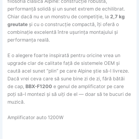
filosofia clasică Alpine: construcție robustă,
performanță solidă și un sunet extrem de echilibrat.
Chiar dacă nu e un monstru de competiție, la
2,7 kg
greutate
și cu o construcție compactă, îți oferă o
combinație excelentă între ușurința montajului și
performanța reală.
E o alegere foarte inspirată pentru oricine vrea un
upgrade clar de calitate față de sistemele OEM și
caută acel sunet “plin” pe care Alpine știe să-l livreze.
Dacă vrei ceva care să sune bine zi de zi, fără bătăi
de cap,
BBX-F1200
e genul de amplificator pe care
poți să-l montezi și să uiți de el — doar să te bucuri de
muzică.
Amplificator auto 1200W