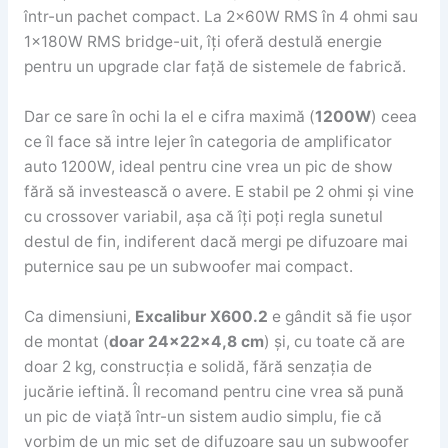
într-un pachet compact. La 2x60W RMS în 4 ohmi sau
1x180W RMS bridge-uit, îți oferă destulă energie
pentru un upgrade clar față de sistemele de fabrică.
Dar ce sare în ochi la el e cifra maximă (
1200W
) ceea
ce îl face să intre lejer în categoria de amplificator
auto 1200W, ideal pentru cine vrea un pic de show
fără să investească o avere. E stabil pe 2 ohmi și vine
cu crossover variabil, așa că îți poți regla sunetul
destul de fin, indiferent dacă mergi pe difuzoare mai
puternice sau pe un subwoofer mai compact.
Ca dimensiuni,
Excalibur X600.2
e gândit să fie ușor
de montat (
doar 24x22x4,8 cm
) și, cu toate că are
doar 2 kg, construcția e solidă, fără senzația de
jucărie ieftină. Îl recomand pentru cine vrea să pună
un pic de viață într-un sistem audio simplu, fie că
vorbim de un mic set de difuzoare sau un subwoofer