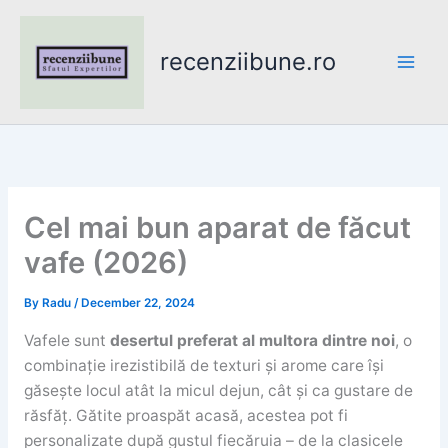
Skip
to
recenziibune.ro
content
Cel mai bun aparat de făcut
vafe (2026)
By
Radu
/
December 22, 2024
Vafele sunt
desertul preferat al multora dintre noi
, o
combinație irezistibilă de texturi și arome care își
găsește locul atât la micul dejun, cât și ca gustare de
răsfăț. Gătite proaspăt acasă, acestea pot fi
personalizate după gustul fiecăruia – de la clasicele