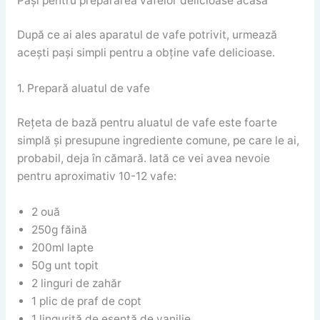
Pași pentru prepararea vafelor delicioase acasă
După ce ai ales aparatul de vafe potrivit, urmează
acești pași simpli pentru a obține vafe delicioase.
1. Prepară aluatul de vafe
Rețeta de bază pentru aluatul de vafe este foarte
simplă și presupune ingrediente comune, pe care le ai,
probabil, deja în cămară. Iată ce vei avea nevoie
pentru aproximativ 10-12 vafe:
2 ouă
250g făină
200ml lapte
50g unt topit
2 linguri de zahăr
1 plic de praf de copt
1 linguriță de esență de vanilie