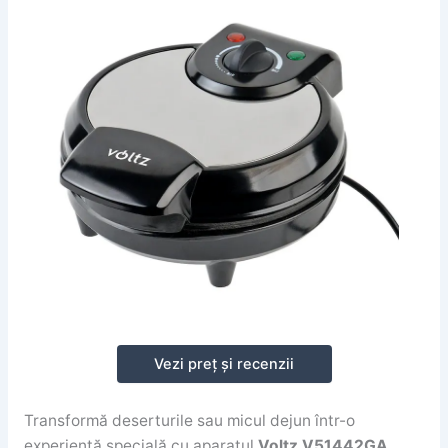
Vezi preț și recenzii
Transformă deserturile sau micul dejun într-o
experiență specială cu aparatul
Voltz V51442GA
.