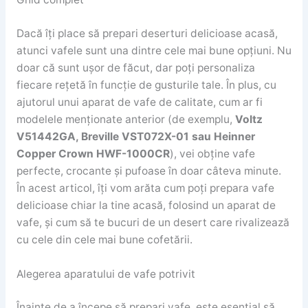
Dacă îți place să prepari deserturi delicioase acasă,
atunci vafele sunt una dintre cele mai bune opțiuni. Nu
doar că sunt ușor de făcut, dar poți personaliza
fiecare rețetă în funcție de gusturile tale. În plus, cu
ajutorul unui aparat de vafe de calitate, cum ar fi
modelele menționate anterior (de exemplu,
Voltz
V51442GA, Breville VST072X-01 sau Heinner
Copper Crown HWF-1000CR
), vei obține vafe
perfecte, crocante și pufoase în doar câteva minute.
În acest articol, îți vom arăta cum poți prepara vafe
delicioase chiar la tine acasă, folosind un aparat de
vafe, și cum să te bucuri de un desert care rivalizează
cu cele din cele mai bune cofetării.
Alegerea aparatului de vafe potrivit
Înainte de a începe să prepari vafe, este esențial să