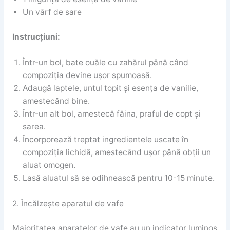
Un vârf de sare
Instrucțiuni:
Într-un bol, bate ouăle cu zahărul până când
compoziția devine ușor spumoasă.
Adaugă laptele, untul topit și esența de vanilie,
amestecând bine.
Într-un alt bol, amestecă făina, praful de copt și
sarea.
Încorporează treptat ingredientele uscate în
compoziția lichidă, amestecând ușor până obții un
aluat omogen.
Lasă aluatul să se odihnească pentru 10-15 minute.
2. Încălzește aparatul de vafe
Majoritatea aparatelor de vafe au un indicator luminos