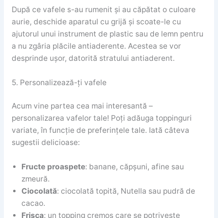
După ce vafele s-au rumenit și au căpătat o culoare
aurie, deschide aparatul cu grijă și scoate-le cu
ajutorul unui instrument de plastic sau de lemn pentru
a nu zgâria plăcile antiaderente. Acestea se vor
desprinde ușor, datorită stratului antiaderent.
5. Personalizează-ți vafele
Acum vine partea cea mai interesantă –
personalizarea vafelor tale! Poți adăuga toppinguri
variate, în funcție de preferințele tale. Iată câteva
sugestii delicioase:
Fructe proaspete
: banane, căpșuni, afine sau
zmeură.
Ciocolată
: ciocolată topită, Nutella sau pudră de
cacao.
Frisca
: un topping cremos care se potrivește