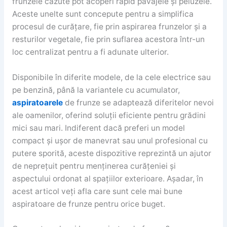
frunzele căzute pot acoperi rapid pavajele și peluzele.
Aceste unelte sunt concepute pentru a simplifica
procesul de curățare, fie prin aspirarea frunzelor și a
resturilor vegetale, fie prin suflarea acestora într-un
loc centralizat pentru a fi adunate ulterior.
Disponibile în diferite modele, de la cele electrice sau
pe benzină, până la variantele cu acumulator,
aspiratoarele
de frunze se adaptează diferitelor nevoi
ale oamenilor, oferind soluții eficiente pentru grădini
mici sau mari. Indiferent dacă preferi un model
compact și ușor de manevrat sau unul profesional cu
putere sporită, aceste dispozitive reprezintă un ajutor
de neprețuit pentru menținerea curățeniei și
aspectului ordonat al spațiilor exterioare. Așadar, în
acest articol veți afla care sunt cele mai bune
aspiratoare de frunze pentru orice buget.