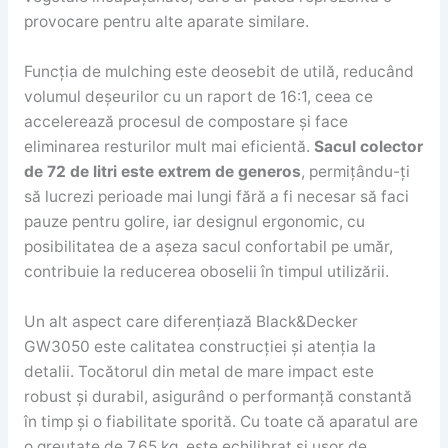
provocare pentru alte aparate similare.
Funcția de mulching este deosebit de utilă, reducând
volumul deșeurilor cu un raport de 16:1, ceea ce
accelerează procesul de compostare și face
eliminarea resturilor mult mai eficientă.
Sacul colector
de 72 de litri este extrem de generos
, permițându-ți
să lucrezi perioade mai lungi fără a fi necesar să faci
pauze pentru golire, iar designul ergonomic, cu
posibilitatea de a așeza sacul confortabil pe umăr,
contribuie la reducerea oboselii în timpul utilizării.
Un alt aspect care diferențiază Black&Decker
GW3050 este calitatea construcției și atenția la
detalii. Tocătorul din metal de mare impact este
robust și durabil, asigurând o performanță constantă
în timp și o fiabilitate sporită. Cu toate că aparatul are
o greutate de 7,65 kg, este echilibrat și ușor de