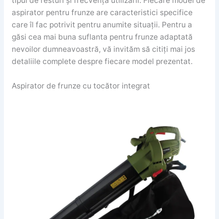
tipul de resturi și frecvența utilizării. Fiecare model de
aspirator pentru frunze are caracteristici specifice
care îl fac potrivit pentru anumite situații. Pentru a
găsi cea mai buna suflanta pentru frunze adaptată
nevoilor dumneavoastră, vă invităm să citiți mai jos
detaliile complete despre fiecare model prezentat.
Aspirator de frunze cu tocător integrat