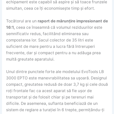
echipament este capabil să aspire și să toace frunzele
simultan, ceea ce îți economisește timp și efort.
Tocătorul are un
raport de mărunțire impresionant de
16:1,
ceea ce înseamnă că volumul reziduurilor este
semnificativ redus, facilitând eliminarea sau
compostarea lor. Sacul colector de 35 litri este
suficient de mare pentru a lucra fără întreruperi
frecvente, dar și compact pentru a nu adăuga prea
multă greutate aparatului.
Unul dintre punctele forte ale modelului EvoTools LB
3000 EPTO este manevrabilitatea sa ușoară. Designul
compact, greutatea redusă de doar 3,7 kg și cele două
roți frontale fac ca acest aparat să fie ușor de
transportat și de folosit chiar și pe terenuri mai
dificile. De asemenea, suflanta beneficiază de un
sistem de reglare a turației în 6 trepte, permițându-ți