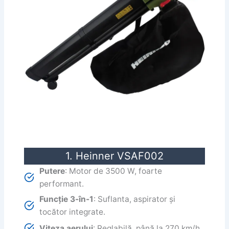
1. Heinner VSAF002
Putere
: Motor de 3500 W, foarte
performant.
Funcție 3-în-1
: Suflanta, aspirator și
tocător integrate.
Viteza aerului
: Reglabilă, până la 270 km/h.