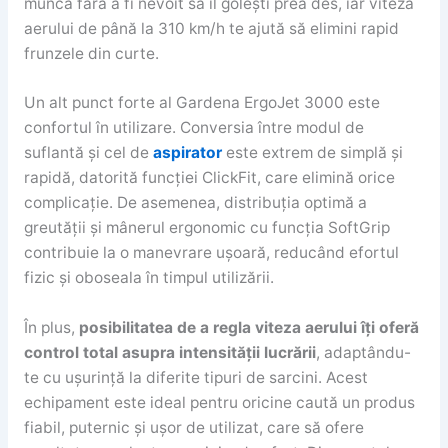
munca fără a fi nevoit să îl golești prea des, iar viteza
aerului de până la 310 km/h te ajută să elimini rapid
frunzele din curte.
Un alt punct forte al Gardena ErgoJet 3000 este
confortul în utilizare. Conversia între modul de
suflantă și cel de
aspirator
este extrem de simplă și
rapidă, datorită funcției ClickFit, care elimină orice
complicație. De asemenea, distribuția optimă a
greutății și mânerul ergonomic cu funcția SoftGrip
contribuie la o manevrare ușoară, reducând efortul
fizic și oboseala în timpul utilizării.
În plus,
posibilitatea de a regla viteza aerului îți oferă
control total asupra intensității lucrării
, adaptându-
te cu ușurință la diferite tipuri de sarcini. Acest
echipament este ideal pentru oricine caută un produs
fiabil, puternic și ușor de utilizat, care să ofere