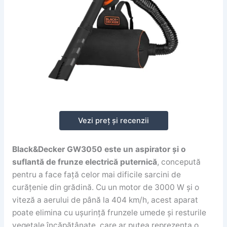
Vezi preț și recenzii
Black&Decker GW3050 este un aspirator și o
suflantă de frunze electrică puternică
, concepută
pentru a face față celor mai dificile sarcini de
curățenie din grădină. Cu un motor de 3000 W și o
viteză a aerului de până la 404 km/h, acest aparat
poate elimina cu ușurință frunzele umede și resturile
vegetale încăpățânate, care ar putea reprezenta o