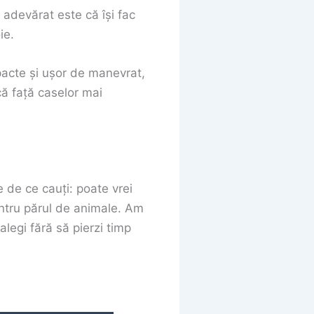
devărat este că își fac
ie.
pacte și ușor de manevrat,
că față caselor mai
 de ce cauți: poate vrei
entru părul de animale. Am
alegi fără să pierzi timp