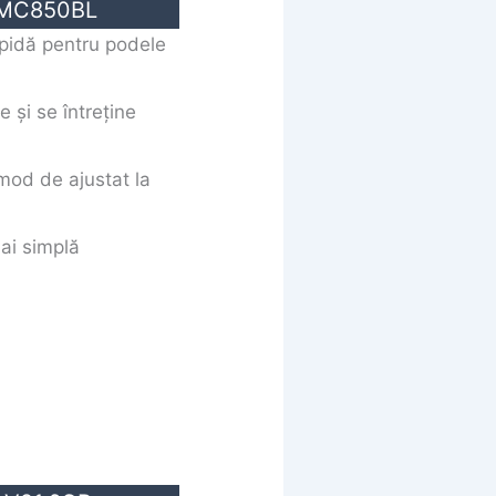
-MC850BL
apidă pentru podele
le și se întreține
omod de ajustat la
mai simplă