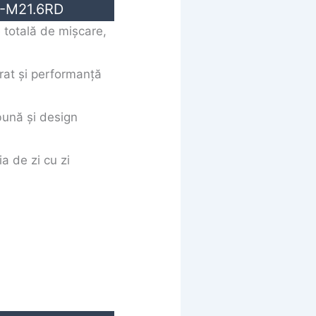
C-M21.6RD
e totală de mișcare,
rat și performanță
 bună și design
a de zi cu zi