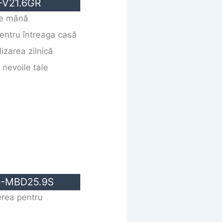
-V21.6GR
 de mână
entru întreaga casă
lizarea zilnică
 nevoile tale
VC-MBD25.9S
erea pentru