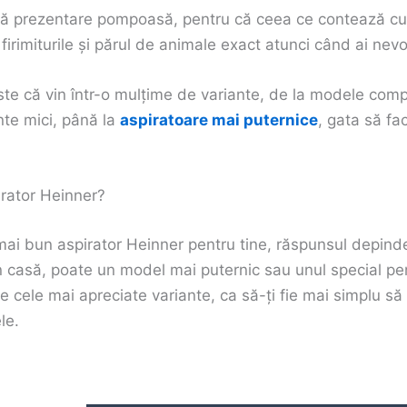
ă prezentare pompoasă, pentru că ceea ce contează cu a
firimiturile și părul de animale exact atunci când ai nevo
 este că vin într-o mulțime de variante, de la modele com
te mici, până la
aspiratoare mai puternice
, gata să fa
irator Heinner?
 mai bun aspirator Heinner pentru tine, răspunsul depinde
n casă, poate un model mai puternic sau unul special p
e cele mai apreciate variante, ca să-ți fie mai simplu să 
le.