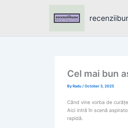
Skip
to
recenziibu
content
Cel mai bun a
By
Radu
/
October 3, 2025
Când vine vorba de curățen
Aici intră în scenă aspira
rapidă.