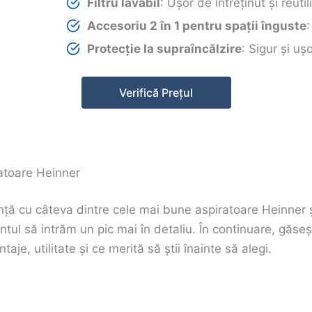
Filtru lavabil
: Ușor de întreținut și reutil
Accesoriu 2 în 1 pentru spații înguste
Protecție la supraîncălzire
: Sigur și uș
Verifică Prețul
atoare Heinner
ă cu câteva dintre cele mai bune aspiratoare Heinner ș
tul să intrăm un pic mai în detaliu. În continuare, găseșt
je, utilitate și ce merită să știi înainte să alegi.