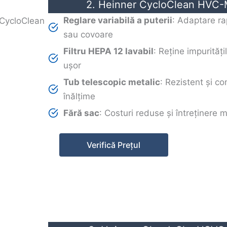
2. Heinner CycloClean HVC
Reglare variabilă a puterii
: Adaptare r
sau covoare
Filtru HEPA 12 lavabil
: Reține impurități
ușor
Tub telescopic metalic
: Rezistent și c
înălțime
Fără sac
: Costuri reduse și întreținere 
Verifică Prețul