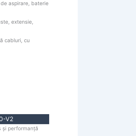
de aspirare, baterie
uste, extensie,
ă cabluri, cu
0-V2
 și performanță