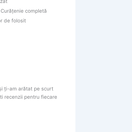
izat
: Curățenie completă
or de folosit
i ți-am arătat pe scurt
i recenzii pentru fiecare