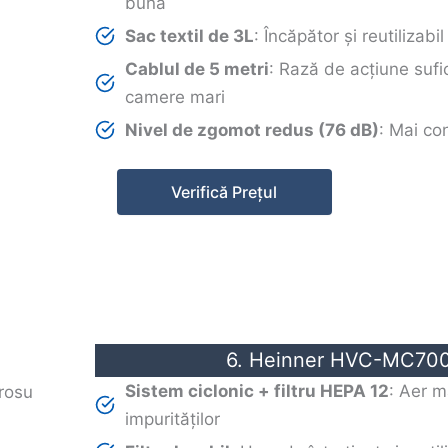
bună
Sac textil de 3L
: Încăpător și reutilizabil
Cablul de 5 metri
: Rază de acțiune sufi
camere mari
Nivel de zgomot redus (76 dB)
: Mai con
Verifică Prețul
6. Heinner HVC-MC70
Sistem ciclonic + filtru HEPA 12
: Aer m
impurităților