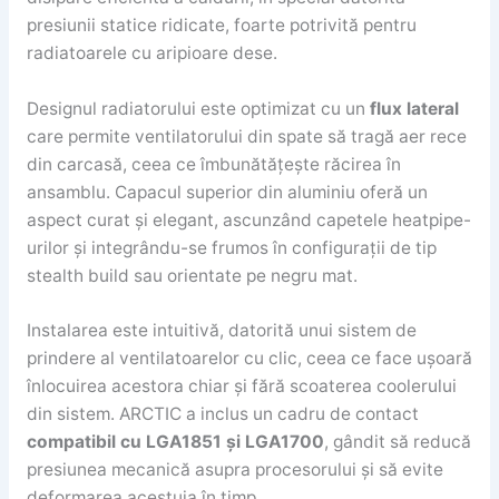
presiunii statice ridicate, foarte potrivită pentru
radiatoarele cu aripioare dese.
Designul radiatorului este optimizat cu un
flux lateral
care permite ventilatorului din spate să tragă aer rece
din carcasă, ceea ce îmbunătățește răcirea în
ansamblu. Capacul superior din aluminiu oferă un
aspect curat și elegant, ascunzând capetele heatpipe-
urilor și integrându-se frumos în configurații de tip
stealth build sau orientate pe negru mat.
Instalarea este intuitivă, datorită unui sistem de
prindere al ventilatoarelor cu clic, ceea ce face ușoară
înlocuirea acestora chiar și fără scoaterea coolerului
din sistem. ARCTIC a inclus un cadru de contact
compatibil cu LGA1851 și LGA1700
, gândit să reducă
presiunea mecanică asupra procesorului și să evite
deformarea acestuia în timp.