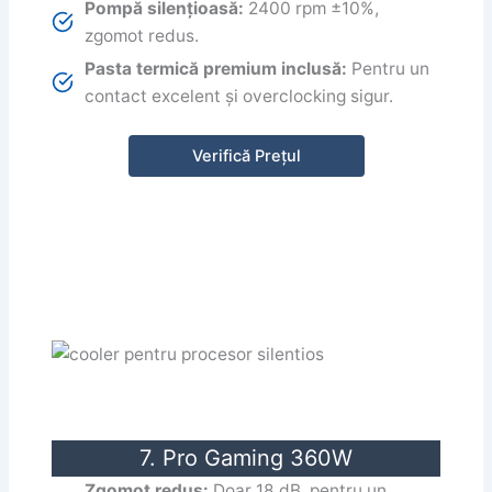
Pompă silențioasă:
2400 rpm ±10%,
zgomot redus.
Pasta termică premium inclusă:
Pentru un
contact excelent și overclocking sigur.
Verifică Prețul
7. Pro Gaming 360W
Zgomot redus:
Doar 18 dB, pentru un