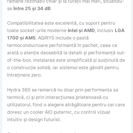
rămâne rezonabil chiar și la turații mai mari, situându-
se
între 25 și 34 dB
.
Compatibilitatea este excelentă, cu suport pentru
toate socket-urile moderne
Intel și AMD
, inclusiv
LGA
1700 și AM5
. AQIRYS include o pastă
termoconductoare performantă în pachet, ceea ce
arată o atenție deosebită la detalii și performanță out-
of-the-box. Instalarea este simplificată și susținută de
o construcție solidă, iar sistemul este gândit pentru
întreținere zero.
Hydra 360 se remarcă nu doar prin performanța sa
termică, ci și prin interacțiunea prietenoasă cu
utilizatorul, fiind o alegere atrăgătoare pentru cei care
doresc un cooler AIO puternic, cu control vizual
intuitiv și design futurist.