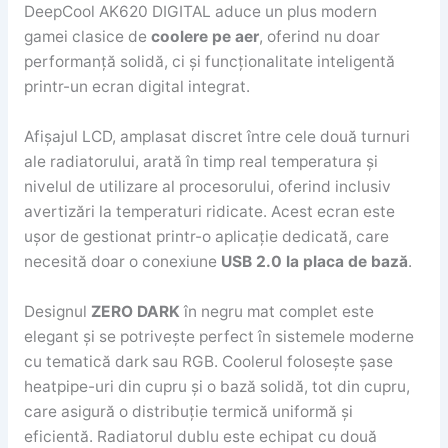
DeepCool AK620 DIGITAL aduce un plus modern
gamei clasice de
coolere pe aer
, oferind nu doar
performanță solidă, ci și funcționalitate inteligentă
printr-un ecran digital integrat.
Afișajul LCD, amplasat discret între cele două turnuri
ale radiatorului, arată în timp real temperatura și
nivelul de utilizare al procesorului, oferind inclusiv
avertizări la temperaturi ridicate. Acest ecran este
ușor de gestionat printr-o aplicație dedicată, care
necesită doar o conexiune
USB 2.0 la placa de bază
.
Designul
ZERO DARK
în negru mat complet este
elegant și se potrivește perfect în sistemele moderne
cu tematică dark sau RGB. Coolerul folosește șase
heatpipe-uri din cupru și o bază solidă, tot din cupru,
care asigură o distribuție termică uniformă și
eficientă. Radiatorul dublu este echipat cu două