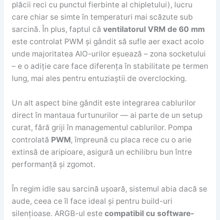
plăcii reci cu punctul fierbinte al chipletului), lucru
care chiar se simte în temperaturi mai scăzute sub
sarcină. În plus, faptul că
ventilatorul VRM de 60 mm
este controlat PWM și gândit să sufle aer exact acolo
unde majoritatea AIO-urilor eșuează – zona socketului
– e o adiție care face diferența în stabilitate pe termen
lung, mai ales pentru entuziaștii de overclocking.
Un alt aspect bine gândit este integrarea cablurilor
direct în mantaua furtunurilor — ai parte de un setup
curat, fără griji în managementul cablurilor. Pompa
controlată
PWM
, împreună cu placa rece cu o arie
extinsă de aripioare, asigură un echilibru bun între
performanță și zgomot.
În regim idle sau sarcină ușoară, sistemul abia dacă se
aude, ceea ce îl face ideal și pentru build-uri
silențioase. ARGB-ul este
compatibil cu software-