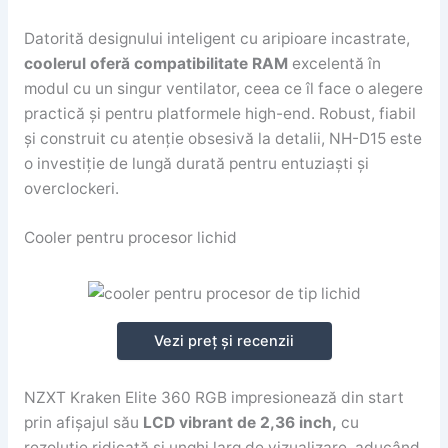
Datorită designului inteligent cu aripioare incastrate,
coolerul oferă compatibilitate RAM
excelentă în
modul cu un singur ventilator, ceea ce îl face o alegere
practică și pentru platformele high-end. Robust, fiabil
și construit cu atenție obsesivă la detalii, NH-D15 este
o investiție de lungă durată pentru entuziaști și
overclockeri.
Cooler pentru procesor lichid
Vezi preț și recenzii
NZXT Kraken Elite 360 RGB impresionează din start
prin afișajul său
LCD vibrant de 2,36 inch,
cu
rezoluție ridicată și unghi larg de vizualizare, aducând