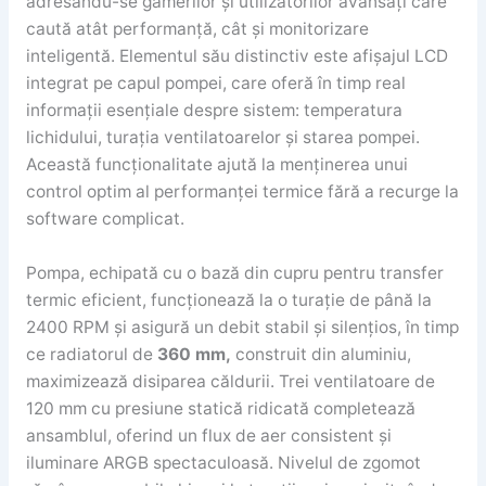
adresându-se gamerilor și utilizatorilor avansați care
caută atât performanță, cât și monitorizare
inteligentă. Elementul său distinctiv este afișajul LCD
integrat pe capul pompei, care oferă în timp real
informații esențiale despre sistem: temperatura
lichidului, turația ventilatoarelor și starea pompei.
Această funcționalitate ajută la menținerea unui
control optim al performanței termice fără a recurge la
software complicat.
Pompa, echipată cu o bază din cupru pentru transfer
termic eficient, funcționează la o turație de până la
2400 RPM și asigură un debit stabil și silențios, în timp
ce radiatorul de
360 mm,
construit din aluminiu,
maximizează disiparea căldurii. Trei ventilatoare de
120 mm cu presiune statică ridicată completează
ansamblul, oferind un flux de aer consistent și
iluminare ARGB spectaculoasă. Nivelul de zgomot