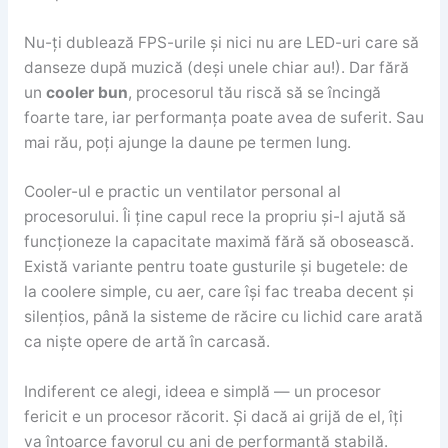
Nu-ți dublează FPS-urile și nici nu are LED-uri care să
danseze după muzică (deși unele chiar au!). Dar fără
un
cooler bun
, procesorul tău riscă să se încingă
foarte tare, iar performanța poate avea de suferit. Sau
mai rău, poți ajunge la daune pe termen lung.
Cooler-ul e practic un ventilator personal al
procesorului. Îi ține capul rece la propriu și-l ajută să
funcționeze la capacitate maximă fără să obosească.
Există variante pentru toate gusturile și bugetele: de
la coolere simple, cu aer, care își fac treaba decent și
silențios, până la sisteme de răcire cu lichid care arată
ca niște opere de artă în carcasă.
Indiferent ce alegi, ideea e simplă — un procesor
fericit e un procesor răcorit. Și dacă ai grijă de el, îți
va întoarce favorul cu ani de performanță stabilă.