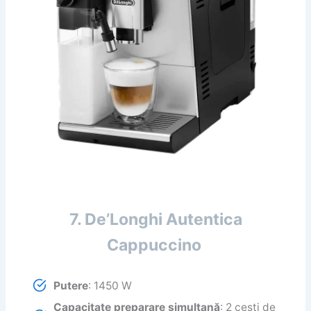
7. De’Longhi Autentica
Cappuccino
Putere
: 1450 W
Capacitate preparare simultană
: 2 cești de