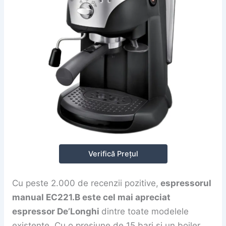
Verifică Prețul
Cu peste 2.000 de recenzii pozitive,
espressorul
manual EC221.B este cel mai apreciat
espressor De’Longhi
dintre toate modelele
existente. Cu o presiune de 15 bari și un boiler