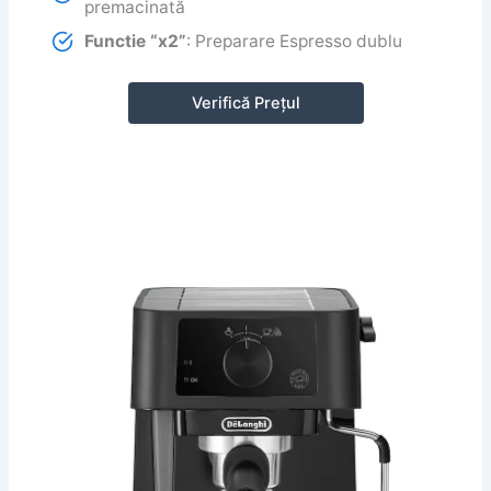
premacinată
Functie “x2”
: Preparare Espresso dublu
Verifică Prețul