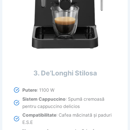
3. De’Longhi Stilosa
Putere
: 1100 W
Sistem Cappuccino
: Spumă cremoasă
pentru cappuccino delicios
Compatibilitate
: Cafea măcinată și paduri
E.S.E