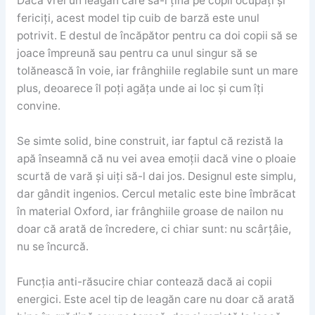
Dacă vrei un leagăn care să-i țină pe copii ocupați și
fericiți, acest model tip cuib de barză este unul
potrivit. E destul de încăpător pentru ca doi copii să se
joace împreună sau pentru ca unul singur să se
tolănească în voie, iar frânghiile reglabile sunt un mare
plus, deoarece îl poți agăța unde ai loc și cum îți
convine.
Se simte solid, bine construit, iar faptul că rezistă la
apă înseamnă că nu vei avea emoții dacă vine o ploaie
scurtă de vară și uiți să-l dai jos. Designul este simplu,
dar gândit ingenios. Cercul metalic este bine îmbrăcat
în material Oxford, iar frânghiile groase de nailon nu
doar că arată de încredere, ci chiar sunt: nu scârțâie,
nu se încurcă.
Funcția anti-răsucire chiar contează dacă ai copii
energici. Este acel tip de leagăn care nu doar că arată