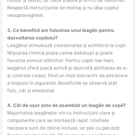
robust și testat, iar baza stabilă și dificil de răsturnat.
Respectă instrucțiunile de montaj și nu lăsa copilul
nesupravegheat.
3. Ce beneficii are folosirea unui leagăn pentru
dezvoltarea copilului?
Leagănul stimulează coordonarea și echilibrul la copii.
Mișcarea ritmică poate calma bebelușii și poate
favoriza somnul odihnitor. Pentru copiii mai mari,
leagănul oferă joacă activă și dezvoltă abilitatea de a-
și controla corpul, fiind un mod distractiv de petrecere
a timpului în siguranță. Beneficiile se observă atât
fizic, cât și emoțional.
4. Cât de ușor este de asamblat un leagăn de copii?
Majoritatea leagănelor vin cu instrucțiuni clare și
componente care se montează rapid. Uneltele
necesare sunt de obicei incluse, iar pas cu pas poți