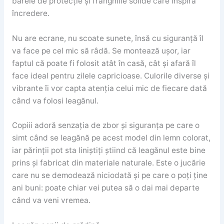
barele de protecție și frânghiile solide care inspiră
încredere.
Nu are ecrane, nu scoate sunete, însă cu siguranță îl
va face pe cel mic să râdă. Se montează ușor, iar
faptul că poate fi folosit atât în casă, cât și afară îl
face ideal pentru zilele capricioase. Culorile diverse și
vibrante îi vor capta atenția celui mic de fiecare dată
când va folosi leagănul.
Copiii adoră senzația de zbor și siguranța pe care o
simt când se leagănă pe acest model din lemn colorat,
iar părinții pot sta liniștiți știind că leagănul este bine
prins și fabricat din materiale naturale. Este o jucărie
care nu se demodează niciodată și pe care o poți ține
ani buni: poate chiar vei putea să o dai mai departe
când va veni vremea.