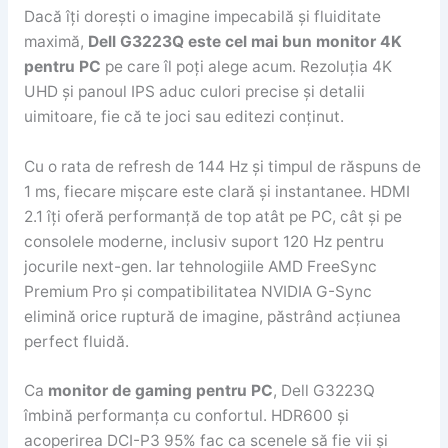
Dacă îți dorești o imagine impecabilă și fluiditate
maximă,
Dell G3223Q este cel mai bun monitor 4K
pentru PC
pe care îl poți alege acum. Rezoluția 4K
UHD și panoul IPS aduc culori precise și detalii
uimitoare, fie că te joci sau editezi conținut.
Cu o rata de refresh de 144 Hz și timpul de răspuns de
1 ms, fiecare mișcare este clară și instantanee. HDMI
2.1 îți oferă performanță de top atât pe PC, cât și pe
consolele moderne, inclusiv suport 120 Hz pentru
jocurile next-gen. Iar tehnologiile AMD FreeSync
Premium Pro și compatibilitatea NVIDIA G-Sync
elimină orice ruptură de imagine, păstrând acțiunea
perfect fluidă.
Ca
monitor de gaming pentru PC
, Dell G3223Q
îmbină performanța cu confortul. HDR600 și
acoperirea DCI-P3 95% fac ca scenele să fie vii și