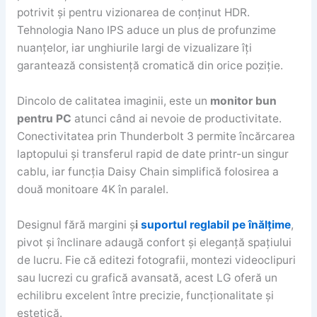
potrivit și pentru vizionarea de conținut HDR.
Tehnologia Nano IPS aduce un plus de profunzime
nuanțelor, iar unghiurile largi de vizualizare îți
garantează consistență cromatică din orice poziție.
Dincolo de calitatea imaginii, este un
monitor bun
pentru PC
atunci când ai nevoie de productivitate.
Conectivitatea prin Thunderbolt 3 permite încărcarea
laptopului și transferul rapid de date printr-un singur
cablu, iar funcția Daisy Chain simplifică folosirea a
două monitoare 4K în paralel.
Designul fără margini ș
i
suportul reglabil pe înălțime
,
pivot și înclinare adaugă confort și eleganță spațiului
de lucru. Fie că editezi fotografii, montezi videoclipuri
sau lucrezi cu grafică avansată, acest LG oferă un
echilibru excelent între precizie, funcționalitate și
estetică.