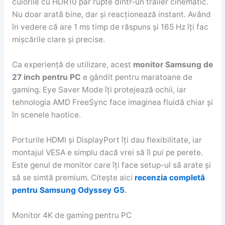
culorile cu HDR10 par rupte dintr-un trailer cinematic.
Nu doar arată bine, dar și reacționează instant. Având
în vedere că are 1 ms timp de răspuns și 165 Hz îți fac
mișcările clare și precise.
Ca experiență de utilizare, acest
monitor Samsung de
27 inch pentru PC
e gândit pentru maratoane de
gaming. Eye Saver Mode îți protejează ochii, iar
tehnologia AMD FreeSync face imaginea fluidă chiar și
în scenele haotice.
Porturile HDMI și DisplayPort îți dau flexibilitate, iar
montajul VESA e simplu dacă vrei să îl pui pe perete.
Este genul de monitor care îți face setup-ul să arate și
să se simtă premium. Citește aici
recenzia completă
pentru Samsung Odyssey G5
.
Monitor 4K de gaming pentru PC