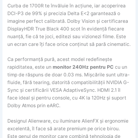
Curba de 1700R te învăluie în acțiune, iar acoperirea
DCI-P3 de 99% și precizia Delta E<2 garantează o
imagine perfect calibrată. Dolby Vision și certificarea
DisplayHDR True Black 400 scot în evidență fiecare
nuanță, fie că te joci, editezi sau vizionezi filme. Este
un ecran care îți face orice conținut să pară cinematic.
Ca performanță pură, acest model redefinește
rapiditatea, este un
monitor 240Hz pentru PC
cu un
timp de răspuns de doar 0.03 ms. Mișcările sunt ultra-
fluide, fără tearing, datorită compatibilității NVIDIA G-
Sync și certificării VESA AdaptiveSync. HDMI 2.1 îl
face ideal și pentru console, cu 4K la 120Hz și suport
Dolby Atmos prin eARC.
Designul Alienware, cu iluminare AlienFX și ergonomie
excelentă, îl face să arate premium pe orice birou.
Este genul de monitor care combină tehnologia de