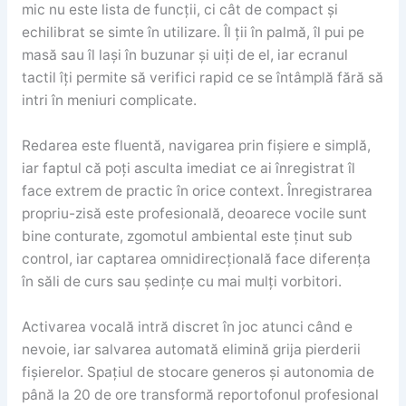
mic nu este lista de funcții, ci cât de compact și
echilibrat se simte în utilizare. Îl ții în palmă, îl pui pe
masă sau îl lași în buzunar și uiți de el, iar ecranul
tactil îți permite să verifici rapid ce se întâmplă fără să
intri în meniuri complicate.
Redarea este fluentă, navigarea prin fișiere e simplă,
iar faptul că poți asculta imediat ce ai înregistrat îl
face extrem de practic în orice context. Înregistrarea
propriu-zisă este profesională, deoarece vocile sunt
bine conturate, zgomotul ambiental este ținut sub
control, iar captarea omnidirecțională face diferența
în săli de curs sau ședințe cu mai mulți vorbitori.
Activarea vocală intră discret în joc atunci când e
nevoie, iar salvarea automată elimină grija pierderii
fișierelor. Spațiul de stocare generos și autonomia de
până la 20 de ore transformă reportofonul profesional