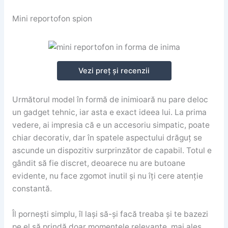
Mini reportofon spion
Vezi preț și recenzii
Următorul model în formă de inimioară nu pare deloc
un gadget tehnic, iar asta e exact ideea lui. La prima
vedere, ai impresia că e un accesoriu simpatic, poate
chiar decorativ, dar în spatele aspectului drăguț se
ascunde un dispozitiv surprinzător de capabil. Totul e
gândit să fie discret, deoarece nu are butoane
evidente, nu face zgomot inutil și nu îți cere atenție
constantă.
Îl pornești simplu, îl lași să-și facă treaba și te bazezi
pe el să prindă doar momentele relevante, mai ales