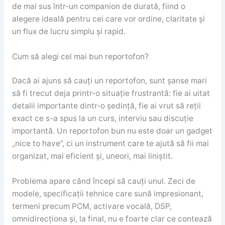
de mai sus într-un companion de durată, fiind o
alegere ideală pentru cei care vor ordine, claritate și
un flux de lucru simplu și rapid.
Cum să alegi cel mai bun reportofon?
Dacă ai ajuns să cauți un reportofon, sunt șanse mari
să fi trecut deja printr-o situație frustrantă: fie ai uitat
detalii importante dintr-o ședință, fie ai vrut să reții
exact ce s-a spus la un curs, interviu sau discuție
importantă. Un reportofon bun nu este doar un gadget
„nice to have”, ci un instrument care te ajută să fii mai
organizat, mai eficient și, uneori, mai liniștit.
Problema apare când începi să cauți unul. Zeci de
modele, specificații tehnice care sună impresionant,
termeni precum PCM, activare vocală, DSP,
omnidirecționa și, la final, nu e foarte clar ce contează