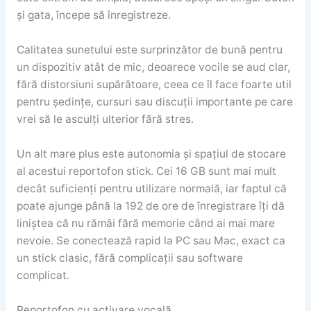
și gata, începe să înregistreze.
Calitatea sunetului este surprinzător de bună pentru
un dispozitiv atât de mic, deoarece vocile se aud clar,
fără distorsiuni supărătoare, ceea ce îl face foarte util
pentru ședințe, cursuri sau discuții importante pe care
vrei să le asculți ulterior fără stres.
Un alt mare plus este autonomia și spațiul de stocare
al acestui reportofon stick. Cei 16 GB sunt mai mult
decât suficienți pentru utilizare normală, iar faptul că
poate ajunge până la 192 de ore de înregistrare îți dă
liniștea că nu rămâi fără memorie când ai mai mare
nevoie. Se conectează rapid la PC sau Mac, exact ca
un stick clasic, fără complicații sau software
complicat.
Reportofon cu activare vocală