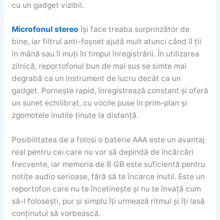
cu un gadget vizibil.
Microfonul stereo
își face treaba surprinzător de
bine, iar filtrul anti-foșnet ajută mult atunci când îl ții
în mână sau îl muți în timpul înregistrării. În utilizarea
zilnică, reportofonul bun de mai sus se simte mai
degrabă ca un instrument de lucru decât ca un
gadget. Pornește rapid, înregistrează constant și oferă
un sunet echilibrat, cu vocile puse în prim-plan și
zgomotele inutile ținute la distanță.
Posibilitatea de a folosi o baterie AAA este un avantaj
real pentru cei care nu vor să depindă de încărcări
frecvente, iar memoria de 8 GB este suficientă pentru
notițe audio serioase, fără să te încarce inutil. Este un
reportofon care nu te încetinește și nu te învață cum
să-l folosești, pur și simplu îți urmează ritmul și îți lasă
conținutul să vorbească.