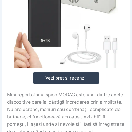
Vezi preț și recenzii
Mini reportofonul spion MODAC este unul dintre acele
dispozitive care își câștigă încrederea prin simplitate.
Nu are ecrane, meniuri sau combinații complicate de
butoane, ci funcționează aproape „invizibil”: îl
pornești, îl așezi unde ai nevoie și îl lași să înregistreze
doar atunci când se aude ceva relevant.