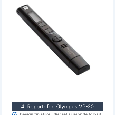
4. Reportofon Olympus VP-20
Design tip stilou, discret și ușor de folosit