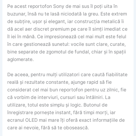
Pe acest reportofon Sony de mai sus îl poți uita în
buzunar, însă nu te lasă niciodată la greu. Este extrem
de subțire, ușor și elegant, iar construcția metalică îi
dă acel aer discret premium pe care îl simți imediat ce
îl iei în mână. Ce impresionează cel mai mult este felul
în care gestionează sunetul: vocile sunt clare, curate,
bine separate de zgomotul de fundal, chiar și în spații
aglomerate.
De aceea, pentru mulți utilizatori care caută fiabilitate
reală și rezultate constante, ajunge rapid să fie
considerat cel mai bun reportofon pentru uz zilnic, fie
că vorbim de interviuri, cursuri sau întâlniri. La
utilizare, totul este simplu și logic. Butonul de
înregistrare pornește instant, fără timpi morți, iar
ecranul OLED mai mare îți oferă exact informațiile de
care ai nevoie, fără să te obosească.