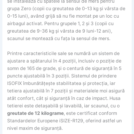
se instalează cu spatele la sensul de mers pentru
grupa Zero (copii cu greutatea de 0-13 kg și vârsta de
0-15 luni), având grijă să nu fie montat pe un loc cu
airbagul activat. Pentru grupele 1, 2 și 3 (copii cu
greutatea de 9-36 kg și vârsta de 9 luni-12 ani),
scaunul se montează cu fața la sensul de mers.
Printre caracteristicile sale se numără un sistem de
ajustare a spătarului în 4 poziții, inclusiv o poziție de
somn de 165 de grade, și o centură de siguranță în 5
puncte ajustabilă în 3 poziții. Sistemul de prindere
ISOFIX îmbunătățește stabilitatea și protecția, iar
tetiera ajustabilă în 7 poziții și materialele moi asigură
atât confort, cât și siguranță în caz de impact. Husa
tetierei este detașabilă și lavabilă, iar scaunul, cu o
greutate de 12 kilograme
, este certificat conform
Standardelor Europene iSIZE-R129, oferind astfel un
nivel maxim de siguranță.