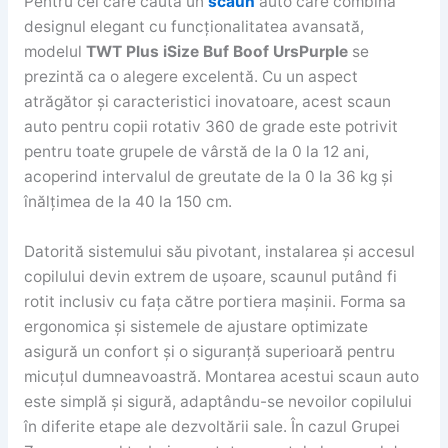
Pentru cei care caută un
scaun
auto care combină
designul elegant cu funcționalitatea avansată,
modelul
TWT Plus iSize Buf Boof UrsPurple
se
prezintă ca o alegere excelentă. Cu un aspect
atrăgător și caracteristici inovatoare, acest scaun
auto pentru copii rotativ 360 de grade este potrivit
pentru toate grupele de vârstă de la 0 la 12 ani,
acoperind intervalul de greutate de la 0 la 36 kg și
înălțimea de la 40 la 150 cm.
Datorită sistemului său pivotant, instalarea și accesul
copilului devin extrem de ușoare, scaunul putând fi
rotit inclusiv cu fața către portiera mașinii. Forma sa
ergonomica și sistemele de ajustare optimizate
asigură un confort și o siguranță superioară pentru
micuțul dumneavoastră. Montarea acestui scaun auto
este simplă și sigură, adaptându-se nevoilor copilului
în diferite etape ale dezvoltării sale. În cazul Grupei