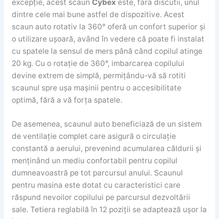
excepție, acest scaun
Cybex
este, fara discutii, unul
dintre cele mai bune astfel de dispozitive. Acest
scaun auto rotativ la 360° oferă un confort superior și
o utilizare ușoară, având în vedere că poate fi instalat
cu spatele la sensul de mers până când copilul atinge
20 kg. Cu o rotație de 360°, imbarcarea copilului
devine extrem de simplă, permițându-vă să rotiti
scaunul spre ușa mașinii pentru o accesibilitate
optimă, fără a vă forța spatele.
De asemenea, scaunul auto beneficiază de un sistem
de ventilație complet care asigură o circulație
constantă a aerului, prevenind acumularea căldurii și
menținând un mediu confortabil pentru copilul
dumneavoastră pe tot parcursul anului. Scaunul
pentru masina este dotat cu caracteristici care
răspund nevoilor copilului pe parcursul dezvoltării
sale. Tetiera reglabilă în 12 poziții se adaptează ușor la