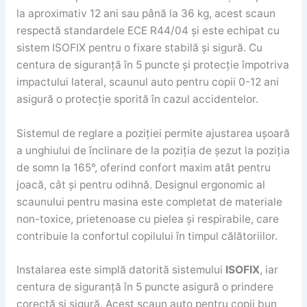
la aproximativ 12 ani sau până la 36 kg, acest scaun
respectă standardele ECE R44/04 și este echipat cu
sistem ISOFIX pentru o fixare stabilă și sigură. Cu
centura de siguranță în 5 puncte și protecție împotriva
impactului lateral, scaunul auto pentru copii 0-12 ani
asigură o protecție sporită în cazul accidentelor.
Sistemul de reglare a poziției permite ajustarea ușoară
a unghiului de înclinare de la poziția de șezut la poziția
de somn la 165°, oferind confort maxim atât pentru
joacă, cât și pentru odihnă. Designul ergonomic al
scaunului pentru masina este completat de materiale
non-toxice, prietenoase cu pielea și respirabile, care
contribuie la confortul copilului în timpul călătoriilor.
Instalarea este simplă datorită sistemului
ISOFIX
, iar
centura de siguranță în 5 puncte asigură o prindere
corectă și sigură. Acest scaun auto pentru copii bun