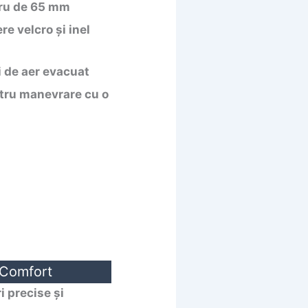
tru de 65 mm
e velcro și inel
ui de aer evacuat
tru manevrare cu o
Comfort
 precise și