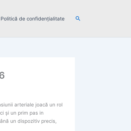
Search
Politică de confidențialitate
6
unii arteriale joacă un rol
i și un prim pas in
ână un dispozitiv precis,