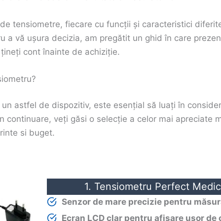
tensiometre, fiecare cu funcții și caracteristici diferi
tru a vă ușura decizia, am pregătit un ghid în care prez
ineți cont înainte de achiziție.
siometru?
 un astfel de dispozitiv, este esențial să luați în consider
În continuare, veți găsi o selecție a celor mai apreciate 
rinte si buget.
1. Tensiometru Perfect Medi
Senzor de mare precizie pentru măsur
Ecran LCD clar pentru afișare ușor de c