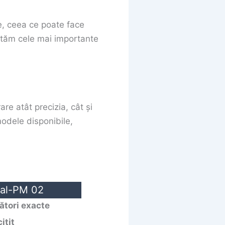
te, ceea ce poate face
entăm cele mai importante
are atât precizia, cât și
modele disponibile,
cal-PM 02
ători exacte
itit