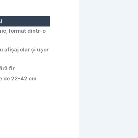
N
c, format dintr-o
 afișaj clar și ușor
ără fir
țe de 22-42 cm