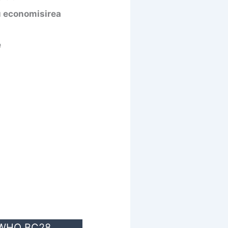
u economisirea
e
m WHO BC28