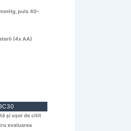
 mmHg, puls 40-
aterii (4x AA)
SBC30
ă și ușor de citit
ntru evaluarea