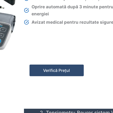
Oprire automată după 3 minute pentr
energiei
Avizat medical pentru rezultate sigur
Verifică Prețul
2. Tensiometru Beurer siste