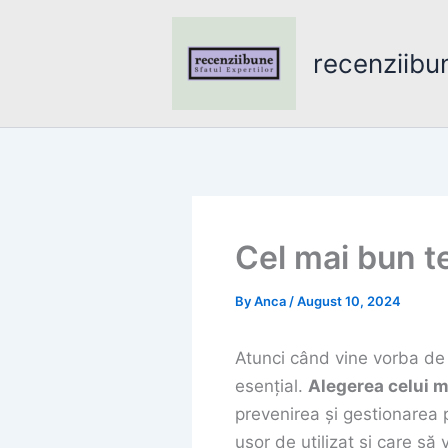
Skip
to
recenziibu
content
Cel mai bun 
By
Anca
/
August 10, 2024
Atunci când vine vorba de 
esențial.
Alegerea celui 
prevenirea și gestionarea 
ușor de utilizat și care să 