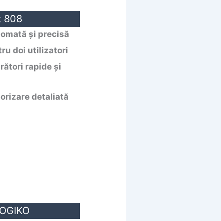
t 808
omată și precisă
u doi utilizatori
ători rapide și
orizare detaliată
LOGIKO