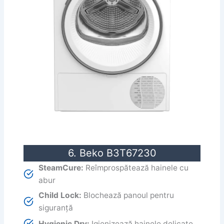
6. Beko B3T67230
SteamCure:
Reîmprospătează hainele cu
abur
Child Lock:
Blochează panoul pentru
siguranță
Hygienic Dry:
Igienizează hainele delicate