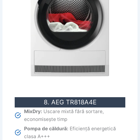
8. AEG TR818A4E
MixDry:
Uscare mixtă fără sortare,
economisește timp
Pompa de căldură:
Eficiență energetică
clasa A+++