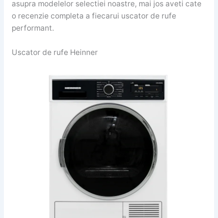
asupra modelelor selectiei noastre, mai jos aveti cate
o recenzie completa a fiecarui uscator de rufe
performant.
Uscator de rufe Heinner