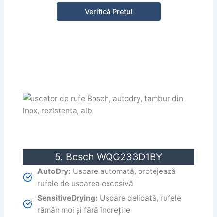
Verifică Prețul
5. Bosch WQG233D1BY
AutoDry:
Uscare automată, protejează
rufele de uscarea excesivă
SensitiveDrying:
Uscare delicată, rufele
rămân moi și fără încrețire