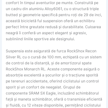
confort în timpul aventurilor pe munte. Construită pe
un cadru din aluminiu Alloy6061, cu o structură triple
butted și geometrie specifică pentru roți de 29 de inci,
această bicicletă ful suspension oferă un echilibru
perfect între greutate redusă și durabilitate. Culoarea
neagră îi conferă un aspect elegant și agresiv,
subliniind liniile sportive ale designului.
Suspensia este asigurată de furca RockShox Recon
Silver RL cu o cursă de 100 mm, echipată cu un sistem
de control de la distanță, și de amortizorul spate
RockShox Monarch RL. Aceste componente asigură o
absorbție excelentă a șocurilor și o tracțiune sporită
pe terenuri accidentate, oferind ciclistului un control
sporit și un confort de neegalat. Grupul de
componente SRAM SX Eagle, incluzând schimbătorul
față și maneta schimbător, oferă o transmisie eficientă
și fluidă, cu 12 viteze disponibile, permițând ciclistului