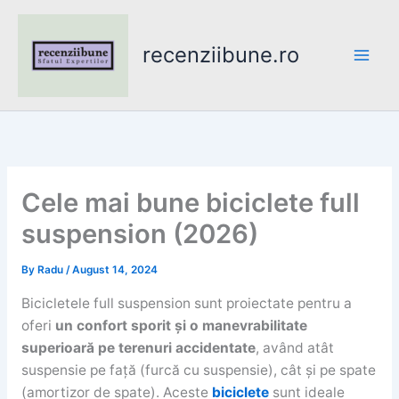
Skip
to
recenziibune.ro
content
Cele mai bune biciclete full
suspension (2026)
By
Radu
/
August 14, 2024
Bicicletele full suspension sunt proiectate pentru a
oferi
un confort sporit și o manevrabilitate
superioară pe terenuri accidentate
, având atât
suspensie pe față (furcă cu suspensie), cât și pe spate
(amortizor de spate). Aceste
biciclete
sunt ideale