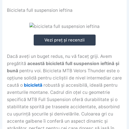
Bicicleta full suspension ieftina
Vezi preț și recenzii
Dacă aveți un buget redus, nu vă faceț griji. Avem
pregătită
această bicicletă full suspension ieftină și
bună
pentru voi. Bicicleta MTB Velors Thunder este o
opțiune solidă pentru cicliștii de nivel intermediar care
caută o
bicicletă
robustă și accesibilă, ideală pentru
aventurile montane. Cadrul din oțel cu geometrie
specifică MTB Full Suspension oferă durabilitate și o
stabilitate sporită pe traseele accidentate, absorbind
cu ușurință șocurile și denivelările. Culoarea gri cu
accente galbene îi conferă un aspect dinamic și
atrăgător, perfect pentru cei care doresc să iasă în