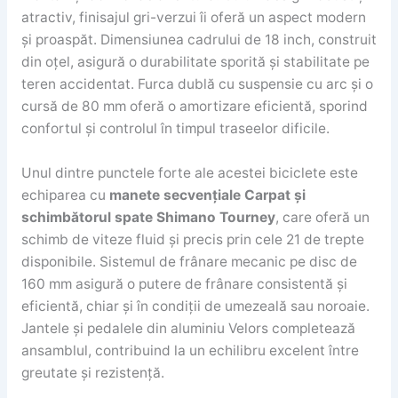
atractiv, finisajul gri-verzui îi oferă un aspect modern
și proaspăt. Dimensiunea cadrului de 18 inch, construit
din oțel, asigură o durabilitate sporită și stabilitate pe
teren accidentat. Furca dublă cu suspensie cu arc și o
cursă de 80 mm oferă o amortizare eficientă, sporind
confortul și controlul în timpul traseelor dificile.
Unul dintre punctele forte ale acestei biciclete este
echiparea cu
manete secvențiale Carpat și
schimbătorul spate Shimano Tourney
, care oferă un
schimb de viteze fluid și precis prin cele 21 de trepte
disponibile. Sistemul de frânare mecanic pe disc de
160 mm asigură o putere de frânare consistentă și
eficientă, chiar și în condiții de umezeală sau noroaie.
Jantele și pedalele din aluminiu Velors completează
ansamblul, contribuind la un echilibru excelent între
greutate și rezistență.