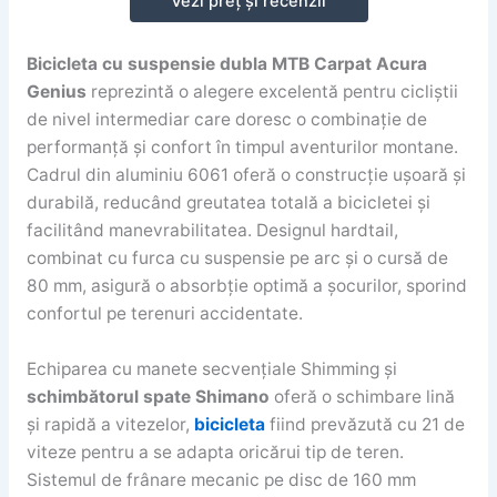
Vezi preț și recenzii
Bicicleta cu suspensie dubla MTB Carpat Acura
Genius
reprezintă o alegere excelentă pentru cicliștii
de nivel intermediar care doresc o combinație de
performanță și confort în timpul aventurilor montane.
Cadrul din aluminiu 6061 oferă o construcție ușoară și
durabilă, reducând greutatea totală a bicicletei și
facilitând manevrabilitatea. Designul hardtail,
combinat cu furca cu suspensie pe arc și o cursă de
80 mm, asigură o absorbție optimă a șocurilor, sporind
confortul pe terenuri accidentate.
Echiparea cu manete secvențiale Shimming și
schimbătorul spate Shimano
oferă o schimbare lină
și rapidă a vitezelor,
bicicleta
fiind prevăzută cu 21 de
viteze pentru a se adapta oricărui tip de teren.
Sistemul de frânare mecanic pe disc de 160 mm