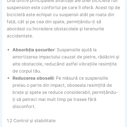
Una dintre principalele avantaje ale unei biciclete full
suspension este confortul pe care îl oferă. Acest tip de
bicicletă este echipat cu suspensii atât pe roata din
față, cât și pe cea din spate, permițându-ți să
abordezi cu încredere obstacolele și terenurile
accidentate.
Absorbția șocurilor
: Suspensiile ajută la
amortizarea impactului cauzat de pietre, rădăcini și
alte obstacole, reducând astfel vibrațiile resimțite
de corpul tău.
Reducerea oboselii
: Pe măsură ce suspensiile
preiau o parte din impact, oboseala resimțită de
brațe și spate se reduce considerabil, permițându-
ți să petreci mai mult timp pe trasee fără
disconfort.
1.2 Control și stabilitate