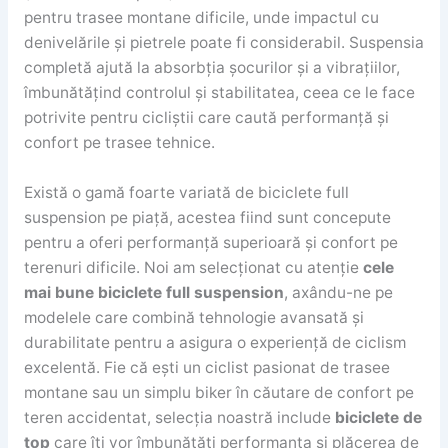
pentru trasee montane dificile, unde impactul cu
denivelările și pietrele poate fi considerabil. Suspensia
completă ajută la absorbția șocurilor și a vibrațiilor,
îmbunătățind controlul și stabilitatea, ceea ce le face
potrivite pentru cicliștii care caută performanță și
confort pe trasee tehnice.
Există o gamă foarte variată de biciclete full
suspension pe piață, acestea fiind sunt concepute
pentru a oferi performanță superioară și confort pe
terenuri dificile. Noi am selecționat cu atenție
cele
mai bune biciclete full suspension
, axându-ne pe
modelele care combină tehnologie avansată și
durabilitate pentru a asigura o experiență de ciclism
excelentă. Fie că ești un ciclist pasionat de trasee
montane sau un simplu biker în căutare de confort pe
teren accidentat, selecția noastră include
biciclete de
top
care îți vor îmbunătăți performanța și plăcerea de