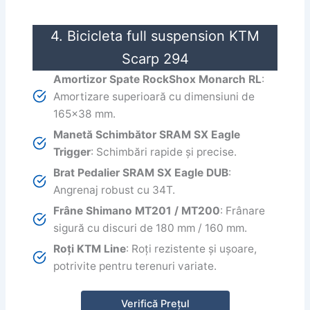
4. Bicicleta full suspension KTM
Scarp 294
Amortizor Spate RockShox Monarch RL
:
Amortizare superioară cu dimensiuni de
165×38 mm.
Manetă Schimbător SRAM SX Eagle
Trigger
: Schimbări rapide și precise.
Brat Pedalier SRAM SX Eagle DUB
:
Angrenaj robust cu 34T.
Frâne Shimano MT201 / MT200
: Frânare
sigură cu discuri de 180 mm / 160 mm.
Roți KTM Line
: Roți rezistente și ușoare,
potrivite pentru terenuri variate.
Verifică Prețul