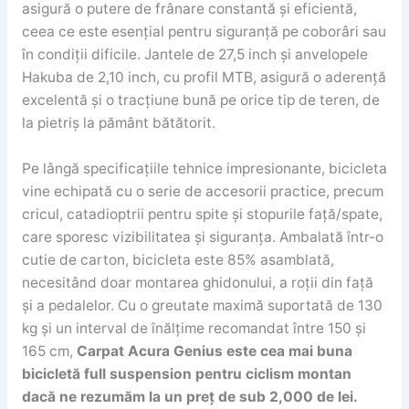
asigură o putere de frânare constantă și eficientă,
ceea ce este esențial pentru siguranță pe coborâri sau
în condiții dificile. Jantele de 27,5 inch și anvelopele
Hakuba de 2,10 inch, cu profil MTB, asigură o aderență
excelentă și o tracțiune bună pe orice tip de teren, de
la pietriș la pământ bătătorit.
Pe lângă specificațiile tehnice impresionante, bicicleta
vine echipată cu o serie de accesorii practice, precum
cricul, catadioptrii pentru spite și stopurile față/spate,
care sporesc vizibilitatea și siguranța. Ambalată într-o
cutie de carton, bicicleta este 85% asamblată,
necesitând doar montarea ghidonului, a roții din față
și a pedalelor. Cu o greutate maximă suportată de 130
kg și un interval de înălțime recomandat între 150 și
165 cm,
Carpat Acura Genius este cea mai buna
bicicletă full suspension pentru ciclism montan
dacă ne rezumăm la un preț de sub 2,000 de lei.