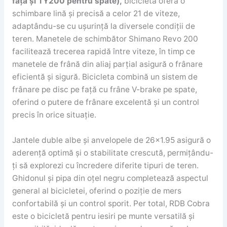
față și TY200 pentru spate),
bicicleta oferă o
schimbare lină și precisă a celor 21 de viteze,
adaptându-se cu ușurință la diversele condiții de
teren. Manetele de schimbător Shimano Revo 200
facilitează trecerea rapidă între viteze, în timp ce
manetele de frână din aliaj parțial asigură o frânare
eficientă și sigură. Bicicleta combină un sistem de
frânare pe disc pe față cu frâne V-brake pe spate,
oferind o putere de frânare excelentă și un control
precis în orice situație.
Jantele duble albe și anvelopele de 26×1.95 asigură o
aderență optimă și o stabilitate crescută, permițându-
ți să explorezi cu încredere diferite tipuri de teren.
Ghidonul și pipa din oțel negru completează aspectul
general al bicicletei, oferind o poziție de mers
confortabilă și un control sporit. Per total, RDB Cobra
este o bicicletă pentru iesiri pe munte versatilă și