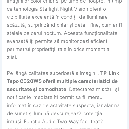
imaginilor color chiar și pe timp de noapte, în timp
ce tehnologia Starlight Night Vision oferă o
vizibilitate excelentă în condiții de iluminare
scăzută, surprinzând chiar și detalii fine, cum ar fi
stelele pe cerul nocturn. Aceasta funcționalitate
avansată îți permite să monitorizezi eficient
perimetrul proprietății tale în orice moment al
zilei.
Pe lângă calitatea superioară a imaginii,
TP-Link
Tapo C320WS oferă multiple caracteristici de
securitate și comoditate
. Detectarea mișcării și
notificările imediate îți permit să fii mereu
informat în caz de activitate suspectă, iar alarma
de sunet și lumină descurajează potențialii
intruși. Funcția Audio Two-Way facilitează