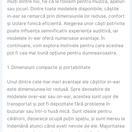
mulți dintre noi, fie că le folosim pentru muzică, apeluri
sau jocuri. Dintre toate modelele disponibile, căștile
in-ear se remarcă prin dimensiunile lor reduse, confort
și izolare fonică eficientă. Alegerea unor căști potrivite
poate influența semnificativ experiența auditivă, iar
modelele in-ear oferă numeroase avantaje. În
continuare, vom explora motivele pentru care acestea
pot fi cea mai bună opțiune pentru dumneavoastra.
1. Dimensiuni compacte și portabilitate
Unul dintre cele mai mari avantaje ale căștilor in-ear
este dimensiunea lor redusă. Spre deosebire de
modelele over-ear sau on-ear, acestea sunt ușor de
transportat și pot fi depozitate fără probleme în
buzunar sau într-o husă mică. Sunt ideale pentru
călătorii, deoarece ocupă puțin spațiu, și sunt mereu la
îndemână atunci când aveti nevoie de ele. Majoritatea