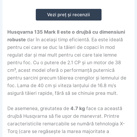
Vezi preț și recenzii
Husqvarna 135 Mark II este o drujbă cu dimensiuni
robuste
dar în același timp eficientă. Ea este ideală
pentru cei care se duc la tăieri de copaci în mod
regulat dar și mai mult pentru cei care taie lemne
pentru foc. Cu o putere de 2.1 CP și un motor de 38
cm³, acest model oferă o performanță puternică
pentru sarcini precum tăierea crengilor și lemnului de
foc. Lama de 40 cm și viteza lanțului de 16.8 m/s
asigură tăieri rapide, fără să se chinuie prea mult.
De asemenea, greutatea de
4.7 kg
face ca această
drujbă Husqvarna să fie ușor de manevrat. Printre
caracteristicile remarcabile se numără tehnologia X-
Torq (care se regăsește la marea majoritate a