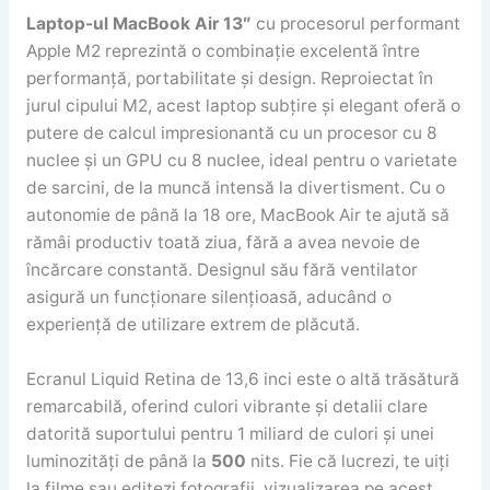
Laptop-ul MacBook Air 13″
cu procesorul performant
Apple M2 reprezintă o combinație excelentă între
performanță, portabilitate și design. Reproiectat în
jurul cipului M2, acest laptop subțire și elegant oferă o
putere de calcul impresionantă cu un procesor cu 8
nuclee și un GPU cu 8 nuclee, ideal pentru o varietate
de sarcini, de la muncă intensă la divertisment. Cu o
autonomie de până la 18 ore, MacBook Air te ajută să
rămâi productiv toată ziua, fără a avea nevoie de
încărcare constantă. Designul său fără ventilator
asigură un funcționare silențioasă, aducând o
experiență de utilizare extrem de plăcută.
Ecranul Liquid Retina de 13,6 inci este o altă trăsătură
remarcabilă, oferind culori vibrante și detalii clare
datorită suportului pentru 1 miliard de culori și unei
luminozități de până la
500
nits. Fie că lucrezi, te uiți
la filme sau editezi fotografii, vizualizarea pe acest