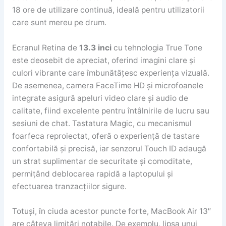
18 ore de utilizare continuă, ideală pentru utilizatorii
care sunt mereu pe drum.
Ecranul Retina de
13.3 inci
cu tehnologia True Tone
este deosebit de apreciat, oferind imagini clare și
culori vibrante care îmbunătățesc experiența vizuală.
De asemenea, camera FaceTime HD și microfoanele
integrate asigură apeluri video clare și audio de
calitate, fiind excelente pentru întâlnirile de lucru sau
sesiuni de chat. Tastatura Magic, cu mecanismul
foarfeca reproiectat, oferă o experiență de tastare
confortabilă și precisă, iar senzorul Touch ID adaugă
un strat suplimentar de securitate și comoditate,
permițând deblocarea rapidă a laptopului și
efectuarea tranzacțiilor sigure.
Totuși, în ciuda acestor puncte forte, MacBook Air 13″
are câteva limitări notabile. De exemplu, lipsa unui