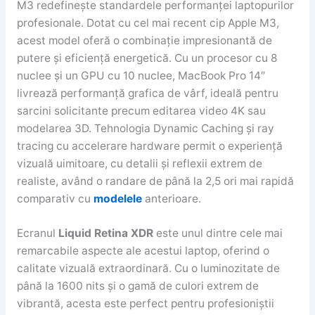
M3 redefinește standardele performanței laptopurilor
profesionale. Dotat cu cel mai recent cip Apple M3,
acest model oferă o combinație impresionantă de
putere și eficiență energetică. Cu un procesor cu 8
nuclee și un GPU cu 10 nuclee, MacBook Pro 14″
livrează performanță grafica de vârf, ideală pentru
sarcini solicitante precum editarea video 4K sau
modelarea 3D. Tehnologia Dynamic Caching și ray
tracing cu accelerare hardware permit o experiență
vizuală uimitoare, cu detalii și reflexii extrem de
realiste, având o randare de până la 2,5 ori mai rapidă
comparativ cu
modelele
anterioare.
Ecranul
Liquid Retina XDR
este unul dintre cele mai
remarcabile aspecte ale acestui laptop, oferind o
calitate vizuală extraordinară. Cu o luminozitate de
până la 1600 nits și o gamă de culori extrem de
vibrantă, acesta este perfect pentru profesioniștii