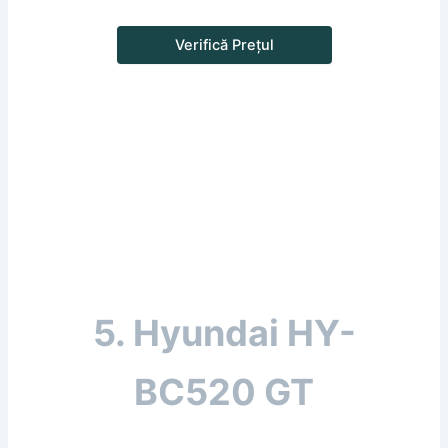
Verifică Prețul
5. Hyundai HY-
BC520 GT