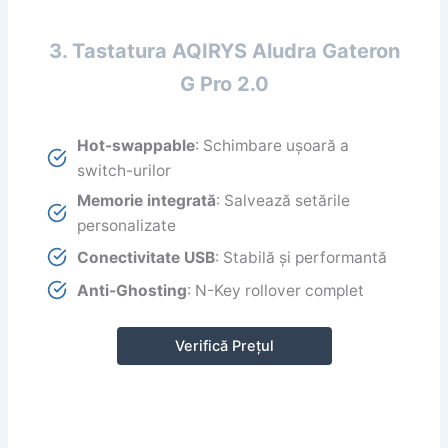
3. Tastatura AQIRYS Aludra Gateron
G Pro 2.0
Hot-swappable
: Schimbare ușoară a
switch-urilor
Memorie integrată
: Salvează setările
personalizate
Conectivitate USB
: Stabilă și performantă
Anti-Ghosting
: N-Key rollover complet
Verifică Prețul