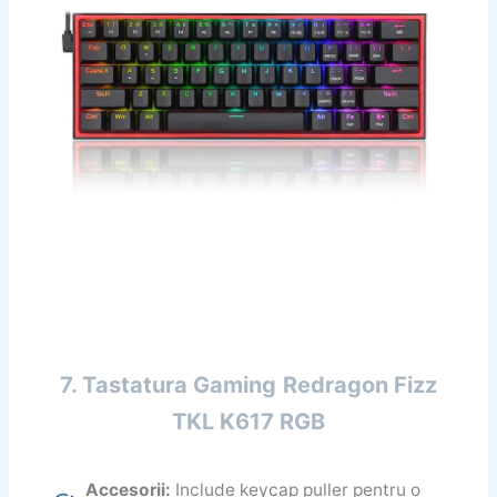
7. Tastatura Gaming
Redragon Fizz
TKL K617 RGB
Accesorii:
Include keycap puller pentru o