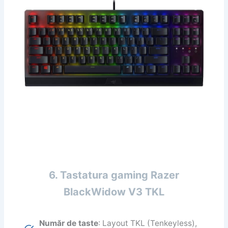
6. Tastatura gaming Razer
BlackWidow V3 TKL
Număr de taste
: Layout TKL (Tenkeyless),