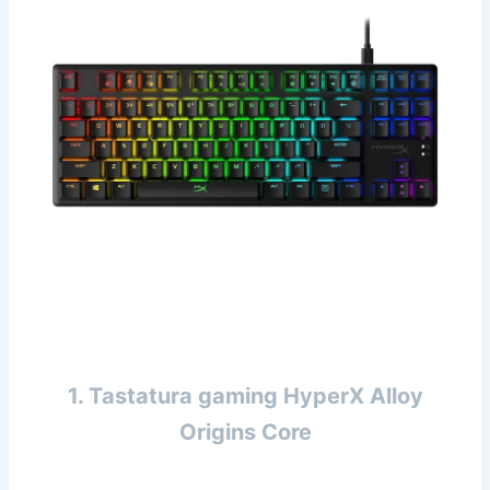
1. Tastatura gaming HyperX Alloy
Origins Core