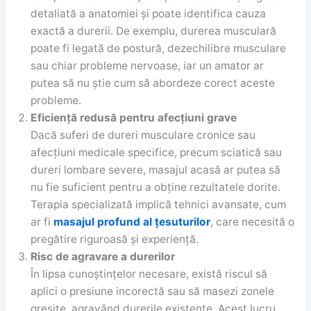
detaliată a anatomiei și poate identifica cauza
exactă a durerii. De exemplu, durerea musculară
poate fi legată de postură, dezechilibre musculare
sau chiar probleme nervoase, iar un amator ar
putea să nu știe cum să abordeze corect aceste
probleme.
Eficiență redusă pentru afecțiuni grave
Dacă suferi de dureri musculare cronice sau
afecțiuni medicale specifice, precum sciatică sau
dureri lombare severe, masajul acasă ar putea să
nu fie suficient pentru a obține rezultatele dorite.
Terapia specializată implică tehnici avansate, cum
ar fi
masajul profund al țesuturilor
, care necesită o
pregătire riguroasă și experiență.
Risc de agravare a durerilor
În lipsa cunoștințelor necesare, există riscul să
aplici o presiune incorectă sau să masezi zonele
greșite, agravând durerile existente. Acest lucru