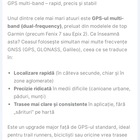
GPS multi-band – rapid, precis și stabil
Unul dintre cele mai mari atuuri este
GPS-ul multi-
band (dual-frequency)
, preluat din modelele de top
Garmin (precum Fenix 7 sau Epix 2). Ce înseamnă
asta? Ceasul folosește simultan mai multe frecvențe
GNSS (GPS, GLONASS, Galileo), ceea ce se traduce
în:
Localizare rapidă
(în câteva secunde, chiar și în
zone aglomerate)
Precizie ridicată
în medii dificile (canioane urbane,
păduri, munți)
Trasee mai clare și consistente
în aplicație, fără
„sărituri” pe hartă
Este un upgrade major față de GPS-ul standard, ideal
pentru trail runners, bicicliști sau oricine vrea trasee