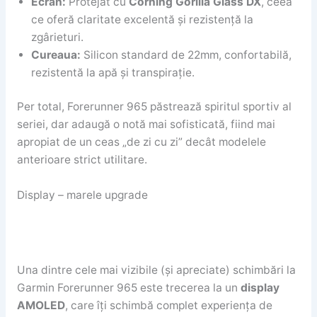
Ecran:
Protejat cu
Corning Gorilla Glass DX
, ceea
ce oferă claritate excelentă și rezistență la
zgârieturi.
Cureaua:
Silicon standard de 22mm, confortabilă,
rezistentă la apă și transpirație.
Per total, Forerunner 965 păstrează spiritul sportiv al
seriei, dar adaugă o notă mai sofisticată, fiind mai
apropiat de un ceas „de zi cu zi” decât modelele
anterioare strict utilitare.
Display – marele upgrade
Una dintre cele mai vizibile (și apreciate) schimbări la
Garmin Forerunner 965 este trecerea la un
display
AMOLED
, care îți schimbă complet experiența de