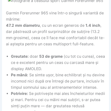
Garmin Forerunner 965 vine într-o singură variantă de
mărime:
47.2 mm diametru
, cu un ecran generos de
1.4 inch
,
dar păstrează un profil surprinzător de subțire (13.2
mm grosime), ceea ce îl face mai confortabil decât te-
ai aștepta pentru un ceas multisport full-feature.
Greutate:
doar
53 de grame
(cu tot cu curea), ceea
ce e excelent pentru un ceas cu carcasă mare și
display AMOLED.
Pe mână:
Se simte ușor, bine echilibrat și nu devine
incomod nici după ore întregi de purtare, inclusiv în
timpul somnului sau al antrenamentelor intense.
Potrivire:
Se potrivește mai ales încheieturilor medii
și mari. Pentru cei cu mâini mai subțiri, s-ar putea
simți puțin mare — dar greutatea redusă