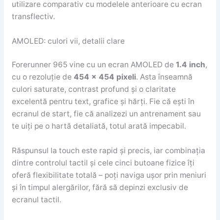
utilizare comparativ cu modelele anterioare cu ecran
transflectiv.
AMOLED: culori vii, detalii clare
Forerunner 965 vine cu un ecran AMOLED de
1.4 inch
,
cu o rezoluție de
454 x 454 pixeli
. Asta înseamnă
culori saturate, contrast profund și o claritate
excelentă pentru text, grafice și hărți. Fie că ești în
ecranul de start, fie că analizezi un antrenament sau
te uiți pe o hartă detaliată, totul arată impecabil.
Răspunsul la touch este rapid și precis, iar combinația
dintre controlul tactil și cele cinci butoane fizice îți
oferă flexibilitate totală – poți naviga ușor prin meniuri
și în timpul alergărilor, fără să depinzi exclusiv de
ecranul tactil.