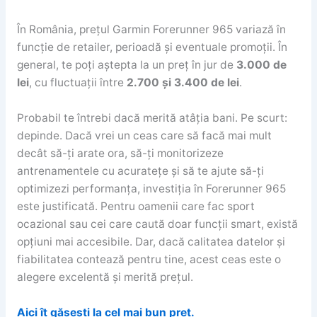
În România, prețul Garmin Forerunner 965 variază în
funcție de retailer, perioadă și eventuale promoții. În
general, te poți aștepta la un preț în jur de
3.000 de
lei
, cu fluctuații între
2.700 și 3.400 de lei
.
Probabil te întrebi dacă merită atâția bani. Pe scurt:
depinde. Dacă vrei un ceas care să facă mai mult
decât să-ți arate ora, să-ți monitorizeze
antrenamentele cu acuratețe și să te ajute să-ți
optimizezi performanța, investiția în Forerunner 965
este justificată. Pentru oamenii care fac sport
ocazional sau cei care caută doar funcții smart, există
opțiuni mai accesibile. Dar, dacă calitatea datelor și
fiabilitatea contează pentru tine, acest ceas este o
alegere excelentă și merită prețul.
Aici îț găsești la cel mai bun preț.