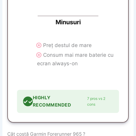
Minusuri
Preț destul de mare
Consum mai mare baterie cu
ecran always-on
HIGHLY
7 pros vs 2
✓✓
RECOMMENDED
cons
Cât costă Garmin Forerunner 965 ?