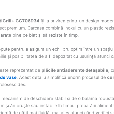
ptiGrill+ GC706D34
îți ia privirea printr-un design mode
pect premium. Carcasa combină inoxul cu un plastic rezis
 arate bine pe blat și să reziste în timp.
pute pentru a asigura un echilibru optim între un spațiu 
ie și posibilitatea de a fi depozitat cu ușurință atunci c
 este reprezentat de
plăcile antiaderente detașabile
, c
de vase
. Acest detaliu simplifică enorm procesul de
cur
 folosesc des.
mecanism de deschidere stabil și de o balama robustă, 
ă mișcări bruște sau instabile în timpul preparării alimen
iență de gătit mai fluidă, mai ales atunci când verifici s