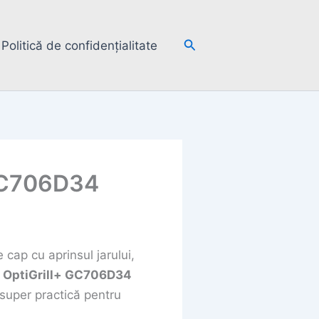
Search
Politică de confidențialitate
 GC706D34
 cap cu aprinsul jarului,
l OptiGrill+ GC706D34
 super practică pentru