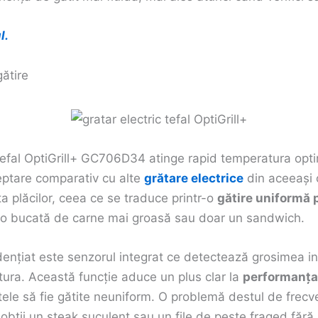
l.
ătire
Tefal OptiGrill+ GC706D34 atinge rapid temperatura opt
eptare comparativ cu alte
grătare electrice
din aceeași c
a plăcilor, ceea ce se traduce printr-o
gătire uniformă p
i o bucată de carne mai groasă sau doar un sandwich.
ențiat este senzorul integrat ce detectează grosimea in
ura. Această funcție aduce un plus clar la
performanța 
ntele să fie gătite neuniform. O problemă destul de frec
c, obții un steak suculent sau un file de pește fraged făr