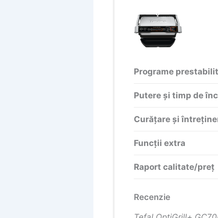
Programe prestabili
Putere și timp de înc
Curățare și întreține
Funcții extra
Raport calitate/preț
Recenzie
Tefal OptiGrill+ GC70