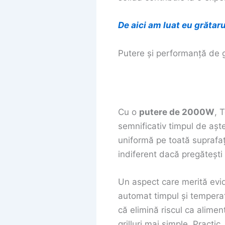
De aici am luat eu grătaru
Putere și performanță de g
Cu o
putere de 2000W
, 
semnificativ timpul de așt
uniformă pe toată suprafaț
indiferent dacă pregăteșt
Un aspect care merită evid
automat timpul și temperat
că elimină riscul ca alime
grilluri mai simple. Practi