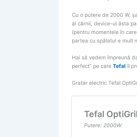
Cu o putere de 2000 W, șas
al cărnii, device-ul ăsta p
(pentru momentele în care 
partea cu spălatul e mult 
Hai să vedem împreună dacă
perfect” pe care
Tefal
îl p
Gratar electric Tefal Opt
Tefal OptiGri
Putere: 2000W