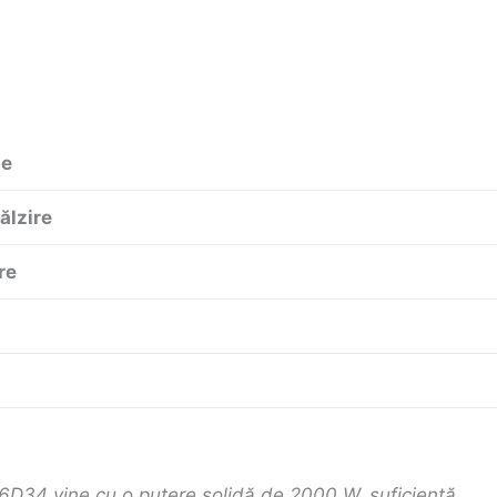
te
ălzire
re
6D34 vine cu o putere solidă de 2000 W, suficientă