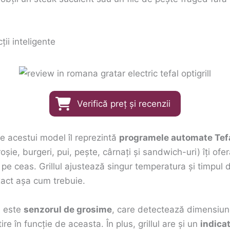
ii inteligente
Verifică preț și recenzii
le acestui model îl reprezintă
programele automate Tefal
oșie, burgeri, pui, pește, cârnați și sandwich-uri) îți ofe
i pe ceas. Grillul ajustează singur temperatura și timpul d
xact așa cum trebuie.
l este
senzorul de grosime
, care detectează dimensiune
e în funcție de aceasta. În plus, grillul are și un
indicat