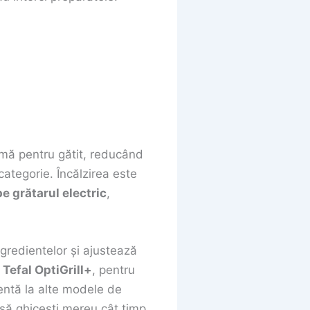
imă pentru gătit, reducând
ategorie. Încălzirea este
e grătarul electric
,
gredientelor și ajustează
Tefal OptiGrill+
, pentru
ventă la alte modele de
ă să ghicești mereu cât timp