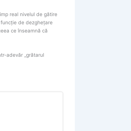
mp real nivelul de gătire
și funcție de dezghețare
, ceea ce înseamnă că
tr-adevăr „grătarul