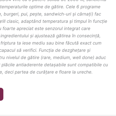
 temperaturile optime de gătire. Cele 6 programe
 burgeri, pui, pește, sandwich-uri și cârnați) fac
rill clasic, adaptând temperatura și timpul în funcție
u foarte apreciat este senzorul integrat care
ngredientului și ajustează gătirea în consecință,
friptura ta iese mediu sau bine făcută exact cum
i capacul să verifici. Funcția de dezghețare și
tru nivelul de gătire (rare, medium, well done) aduc
r plăcile antiaderente detașabile sunt compatibile cu
, deci partea de curățare e floare la ureche.