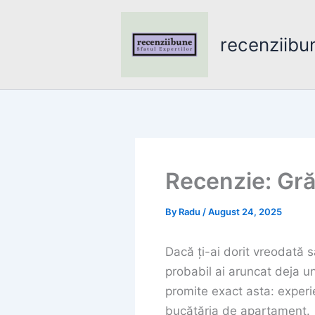
Skip
to
recenziibu
content
Recenzie: Gră
By
Radu
/
August 24, 2025
Dacă ți-ai dorit vreodată s
probabil ai aruncat deja 
promite exact asta: experi
bucătăria de apartament.