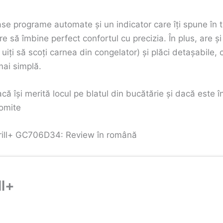
e programe automate și un indicator care îți spune în ti
are să îmbine perfect confortul cu precizia. În plus, are 
uiți să scoți carnea din congelator) și plăci detașabile
mai simplă.
 își merită locul pe blatul din bucătărie și dacă este în
romite
iGrill+ GC706D34: Review în română
ll+