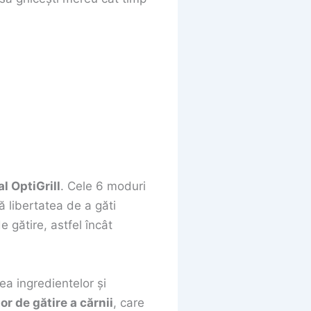
 OptiGrill
. Cele 6 moduri
ră libertatea de a găti
e gătire, astfel încât
a ingredientelor și
or de gătire a cărnii
, care