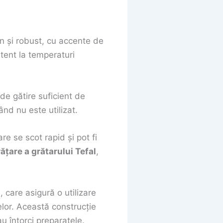
rn și robust, cu accente de
tent la temperaturi
de gătire suficient de
ând nu este utilizat.
are se scot rapid și pot fi
ățare a grătarului Tefal
,
care asigură o utilizare
telor. Această construcție
au întorci preparatele.