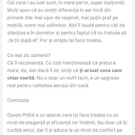
Cei care l-au luat sunt, în mare parte, super mulțumiți.
Mulți spun că au simțit diferența în aer încă din
primele zile: mai ușor de respirat, mai puțin praf pe
mobilă, somn mai odihnitor. Alții îl laudă pentru cât de
silențios e în dormitor și pentru faptul că nu trebuie să
„te ții după el”. Pur și simplu își face treaba.
Ce mai zic oamenii?
Că îl recomandă. Cu toții menționează că prețul e
mare, da, dar dacă îl iei, simți că
ți-ai luat ceva care
chiar merită
. Nu e doar un moft tech, e un upgrade
real pentru calitatea aerului din casă.
Concluzie
Dyson PH04 e un aparat care își face treaba cu un
nivel de eleganță și eficiență rar întâlnit. Nu doar că îți
curăță aerul, dar îl și aduce la un nivel de confort pe