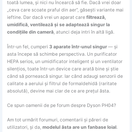
toată lumea, și nici nu încearcă să fie. Dacă vrei doar
„ceva care scoate praful din aer”, găsești variante mai
ieftine. Dar dacă vrei un aparat care
filtrează,
umidifică, ventilează și se adaptează singur la
condițiile din cameră
, atunci deja intri în altă ligă.
Într-un fel, cumperi
3 aparate într-unul singur
— și
asta începe să schimbe perspectiva. Un purificator
HEPA serios, un umidificator inteligent și un ventilator
silențios, toate într-un device care arată bine și știe
când să pornească singur. Iar când adaugi senzorii de
calitate a aerului și filtrul de formaldehidă (raritate
absolută), devine mai clar de ce are prețul ăsta.
Ce spun oamenii de pe forum despre Dyson PH04?
Am tot urmărit forumuri, comentarii și păreri de
utilizatori, și da,
modelul ăsta are un fanbase loial
.