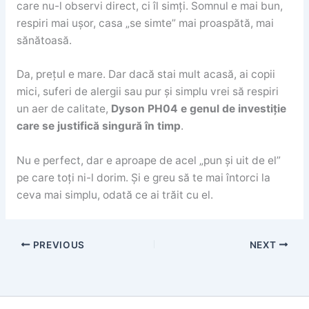
care nu-l observi direct, ci îl simți. Somnul e mai bun,
respiri mai ușor, casa „se simte” mai proaspătă, mai
sănătoasă.
Da, prețul e mare. Dar dacă stai mult acasă, ai copii
mici, suferi de alergii sau pur și simplu vrei să respiri
un aer de calitate,
Dyson PH04 e genul de investiție
care se justifică singură în timp
.
Nu e perfect, dar e aproape de acel „pun și uit de el”
pe care toți ni-l dorim. Și e greu să te mai întorci la
ceva mai simplu, odată ce ai trăit cu el.
PREVIOUS
NEXT