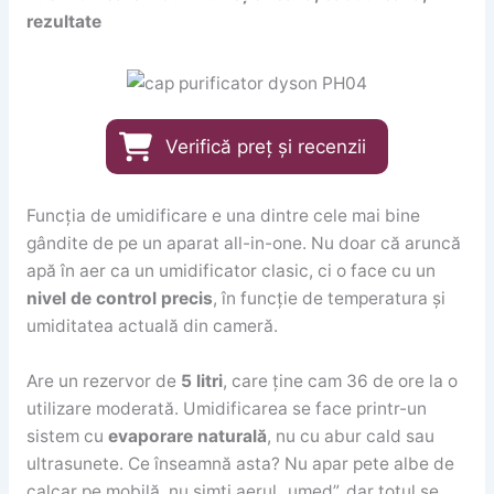
rezultate
Verifică preț și recenzii
Funcția de umidificare e una dintre cele mai bine
gândite de pe un aparat all-in-one. Nu doar că aruncă
apă în aer ca un umidificator clasic, ci o face cu un
nivel de control precis
, în funcție de temperatura și
umiditatea actuală din cameră.
Are un rezervor de
5 litri
, care ține cam 36 de ore la o
utilizare moderată. Umidificarea se face printr-un
sistem cu
evaporare naturală
, nu cu abur cald sau
ultrasunete. Ce înseamnă asta? Nu apar pete albe de
calcar pe mobilă, nu simți aerul „umed”, dar totul se