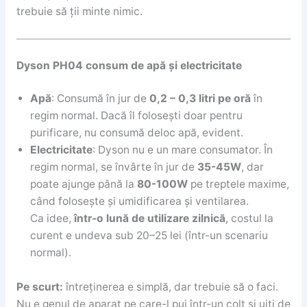
trebuie să ții minte nimic.
Dyson PH04 consum de apă și electricitate
Apă
: Consumă în jur de
0,2 – 0,3 litri pe oră
în
regim normal. Dacă îl folosești doar pentru
purificare, nu consumă deloc apă, evident.
Electricitate
: Dyson nu e un mare consumator. În
regim normal, se învârte în jur de
35-45W
, dar
poate ajunge până la
80-100W
pe treptele maxime,
când folosește și umidificarea și ventilarea.
Ca idee,
într-o lună de utilizare zilnică
, costul la
curent e undeva sub 20–25 lei (într-un scenariu
normal).
Pe scurt:
întreținerea e simplă, dar trebuie să o faci.
Nu e genul de aparat pe care-l pui într-un colț și uiți de