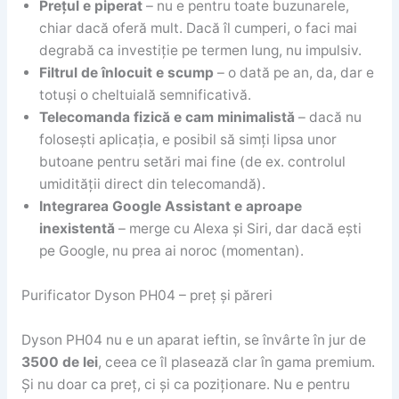
Prețul e piperat
– nu e pentru toate buzunarele,
chiar dacă oferă mult. Dacă îl cumperi, o faci mai
degrabă ca investiție pe termen lung, nu impulsiv.
Filtrul de înlocuit e scump
– o dată pe an, da, dar e
totuși o cheltuială semnificativă.
Telecomanda fizică e cam minimalistă
– dacă nu
folosești aplicația, e posibil să simți lipsa unor
butoane pentru setări mai fine (de ex. controlul
umidității direct din telecomandă).
Integrarea Google Assistant e aproape
inexistentă
– merge cu Alexa și Siri, dar dacă ești
pe Google, nu prea ai noroc (momentan).
Purificator Dyson PH04 – preț și păreri
Dyson PH04 nu e un aparat ieftin, se învârte în jur de
3500 de lei
, ceea ce îl plasează clar în gama premium.
Și nu doar ca preț, ci și ca poziționare. Nu e pentru