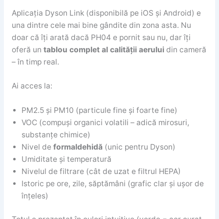
Aplicația Dyson Link (disponibilă pe iOS și Android) e
una dintre cele mai bine gândite din zona asta. Nu
doar că îți arată dacă PH04 e pornit sau nu, dar îți
oferă un
tablou complet al calității aerului
din cameră
– în timp real.
Ai acces la:
PM2.5 și PM10 (particule fine și foarte fine)
VOC (compuși organici volatili – adică mirosuri,
substanțe chimice)
Nivel de
formaldehidă
(unic pentru Dyson)
Umiditate și temperatură
Nivelul de filtrare (cât de uzat e filtrul HEPA)
Istoric pe ore, zile, săptămâni (grafic clar și ușor de
înțeles)