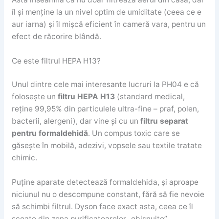
îl și menține la un nivel optim de umiditate (ceea ce e
aur iarna) și îl mișcă eficient în cameră vara, pentru un
efect de răcorire blândă.
Ce este filtrul HEPA H13?
Unul dintre cele mai interesante lucruri la PH04 e că
folosește un
filtru HEPA H13
(standard medical,
reține 99,95% din particulele ultra-fine – praf, polen,
bacterii, alergeni), dar vine și cu un
filtru separat
pentru formaldehidă
. Un compus toxic care se
găsește în mobilă, adezivi, vopsele sau textile tratate
chimic.
Puține aparate detectează formaldehida, și aproape
niciunul nu o descompune constant, fără să fie nevoie
să schimbi filtrul. Dyson face exact asta, ceea ce îl
scoate din zona purificatoarelor „obișnuite”.