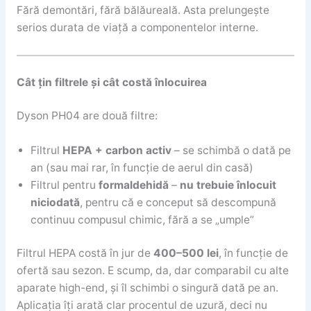
Fără demontări, fără bălăureală. Asta prelungește
serios durata de viață a componentelor interne.
Cât țin filtrele și cât costă înlocuirea
Dyson PH04 are două filtre:
Filtrul
HEPA + carbon activ
– se schimbă o dată pe
an (sau mai rar, în funcție de aerul din casă)
Filtrul pentru
formaldehidă
–
nu trebuie înlocuit
niciodată
, pentru că e conceput să descompună
continuu compusul chimic, fără a se „umple”
Filtrul HEPA costă în jur de
400–500 lei
, în funcție de
ofertă sau sezon. E scump, da, dar comparabil cu alte
aparate high-end, și îl schimbi o singură dată pe an.
Aplicația îți arată clar procentul de uzură, deci nu