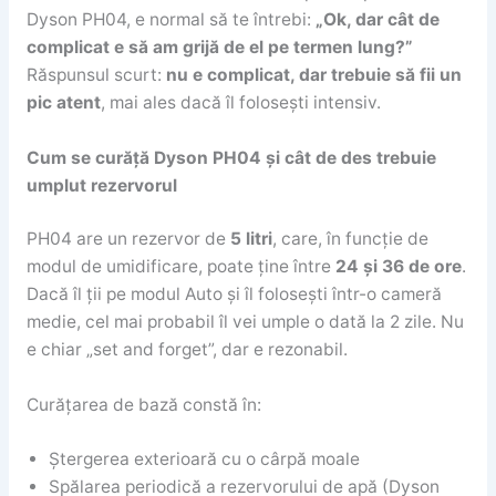
Dyson PH04, e normal să te întrebi:
„Ok, dar cât de
complicat e să am grijă de el pe termen lung?”
Răspunsul scurt:
nu e complicat, dar trebuie să fii un
pic atent
, mai ales dacă îl folosești intensiv.
Cum se curăță Dyson PH04 și cât de des trebuie
umplut rezervorul
PH04 are un rezervor de
5 litri
, care, în funcție de
modul de umidificare, poate ține între
24 și 36 de ore
.
Dacă îl ții pe modul Auto și îl folosești într-o cameră
medie, cel mai probabil îl vei umple o dată la 2 zile. Nu
e chiar „set and forget”, dar e rezonabil.
Curățarea de bază constă în:
Ștergerea exterioară cu o cârpă moale
Spălarea periodică a rezervorului de apă (Dyson