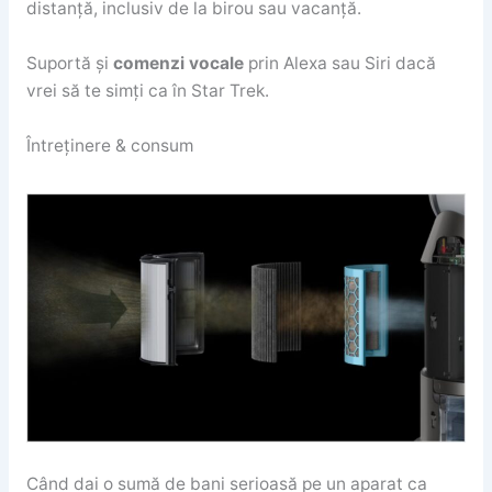
distanță, inclusiv de la birou sau vacanță.
Suportă și
comenzi vocale
prin Alexa sau Siri dacă
vrei să te simți ca în Star Trek.
Întreținere & consum
Când dai o sumă de bani serioasă pe un aparat ca