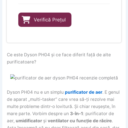
Verifică Prețul
Ce este Dyson PH04 și ce face diferit față de alte
purificatoare?
Dyson PH04 nu e un simplu
purificator de aer
. E genul
de aparat „multi-tasker” care vrea să-ți rezolve mai
multe probleme dintr-o lovitură. Și chiar reușește, în
mare parte. Vorbim despre un
3-în-1
: purificator de
aer,
umidificator
și
ventilator cu funcție de răcire
.
Asta înseamnă că nu doar filtrează aerul din casă, dar