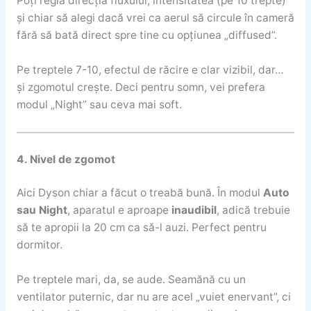
Poți regla direcția fluxului, intensitatea (pe 10 trepte)
și chiar să alegi dacă vrei ca aerul să circule în cameră
fără să bată direct spre tine cu opțiunea „diffused”.
Pe treptele 7-10, efectul de răcire e clar vizibil, dar…
și zgomotul crește. Deci pentru somn, vei prefera
modul „Night” sau ceva mai soft.
4. Nivel de zgomot
Aici Dyson chiar a făcut o treabă bună. În modul
Auto
sau Night
, aparatul e aproape
inaudibil
, adică trebuie
să te apropii la 20 cm ca să-l auzi. Perfect pentru
dormitor.
Pe treptele mari, da, se aude. Seamănă cu un
ventilator puternic, dar nu are acel „vuiet enervant”, ci