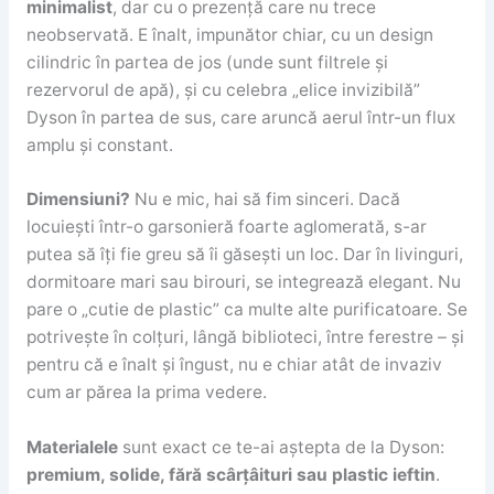
minimalist
, dar cu o prezență care nu trece
neobservată. E înalt, impunător chiar, cu un design
cilindric în partea de jos (unde sunt filtrele și
rezervorul de apă), și cu celebra „elice invizibilă”
Dyson în partea de sus, care aruncă aerul într-un flux
amplu și constant.
Dimensiuni?
Nu e mic, hai să fim sinceri. Dacă
locuiești într-o garsonieră foarte aglomerată, s-ar
putea să îți fie greu să îi găsești un loc. Dar în livinguri,
dormitoare mari sau birouri, se integrează elegant. Nu
pare o „cutie de plastic” ca multe alte purificatoare. Se
potrivește în colțuri, lângă biblioteci, între ferestre – și
pentru că e înalt și îngust, nu e chiar atât de invaziv
cum ar părea la prima vedere.
Materialele
sunt exact ce te-ai aștepta de la Dyson:
premium, solide, fără scârțâituri sau plastic ieftin
.