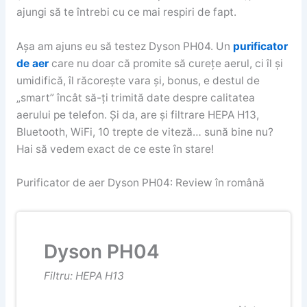
ajungi să te întrebi cu ce mai respiri de fapt.
Așa am ajuns eu să testez Dyson PH04. Un
purificator
de aer
care nu doar că promite să curețe aerul, ci îl și
umidifică, îl răcorește vara și, bonus, e destul de
„smart” încât să-ți trimită date despre calitatea
aerului pe telefon. Și da, are și filtrare HEPA H13,
Bluetooth, WiFi, 10 trepte de viteză… sună bine nu?
Hai să vedem exact de ce este în stare!
Purificator de aer Dyson PH04: Review în română
Dyson PH04
Filtru: HEPA H13