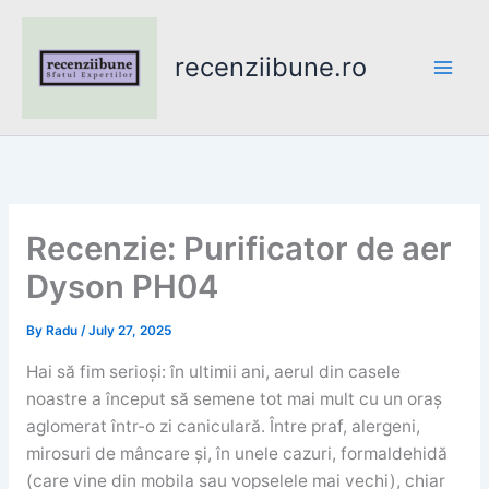
Skip
to
recenziibune.ro
content
Recenzie: Purificator de aer
Dyson PH04
By
Radu
/
July 27, 2025
Hai să fim serioși: în ultimii ani, aerul din casele
noastre a început să semene tot mai mult cu un oraș
aglomerat într-o zi caniculară. Între praf, alergeni,
mirosuri de mâncare și, în unele cazuri, formaldehidă
(care vine din mobila sau vopselele mai vechi), chiar