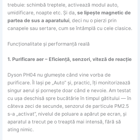
trebuie: schimbă treptele, activează modul auto,
umidificare, noapte etc. Și da,
se lipește magnetic de
partea de sus a aparatului
, deci nu o pierzi prin
canapele sau sertare, cum se întâmplă cu cele clasice.
Funcționalitate și performanță reală
1. Purificare aer – Eficiență, senzori, viteză de reacție
Dyson PH04 nu glumește când vine vorba de
purificare. Îl lași pe „Auto” și, practic, îți monitorizează
singur aerul și pornește doar când e nevoie. Am testat
cu ușa deschisă spre bucătărie în timpul gătitului — în
câteva zeci de secunde, senzorul de particule PM2.5
s-a „activat”, nivelul de poluare a apărut pe ecran, și
aparatul a trecut pe o treaptă mai intensă, fără să
ating nimic.