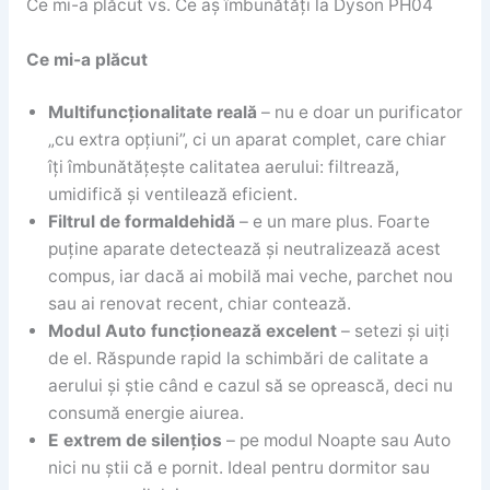
Ce mi-a plăcut vs. Ce aș îmbunătăți la Dyson PH04
Ce mi-a plăcut
Multifuncționalitate reală
– nu e doar un purificator
„cu extra opțiuni”, ci un aparat complet, care chiar
îți îmbunătățește calitatea aerului: filtrează,
umidifică și ventilează eficient.
Filtrul de formaldehidă
– e un mare plus. Foarte
puține aparate detectează și neutralizează acest
compus, iar dacă ai mobilă mai veche, parchet nou
sau ai renovat recent, chiar contează.
Modul Auto funcționează excelent
– setezi și uiți
de el. Răspunde rapid la schimbări de calitate a
aerului și știe când e cazul să se oprească, deci nu
consumă energie aiurea.
E extrem de silențios
– pe modul Noapte sau Auto
nici nu știi că e pornit. Ideal pentru dormitor sau