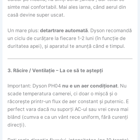
simte mai confortabil. Mai ales iarna, când aerul din
casă devine super uscat.
Un mare plus:
detartrare automată
. Dyson recomandă
un ciclu de curățare la fiecare 1-2 luni (în funcție de
duritatea apei), și aparatul te anunță când e timpul.
3. Răcire / Ventilație – La ce să te aștepți
Important: Dyson PH04
nu e un aer condiționat
. Nu
scade temperatura camerei, ci doar o mișcă și o
răcorește printr-un flux de aer constant și puternic. E
perfect vara dacă nu suporți AC-ul sau vrei ceva mai
blând (cumva e ca un vânt rece uniform, fără curenți
direcți).