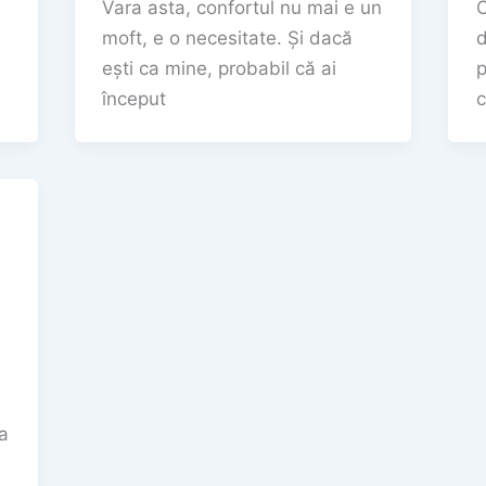
Vara asta, confortul nu mai e un
C
moft, e o necesitate. Și dacă
d
ești ca mine, probabil că ai
p
început
c
a