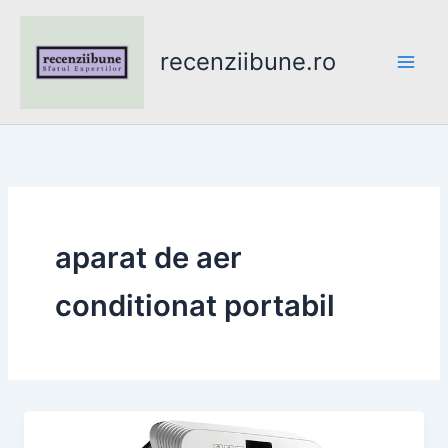
Skip
to
recenziibune.ro
content
aparat de aer
conditionat portabil