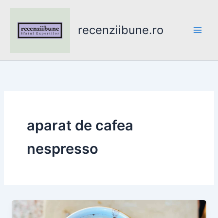
Skip
to
recenziibune.ro
content
aparat de cafea
nespresso