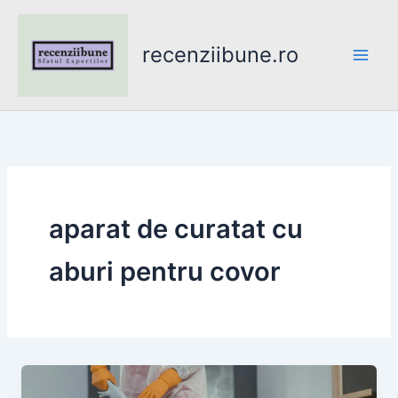
Skip
to
recenziibune.ro
content
aparat de curatat cu
aburi pentru covor