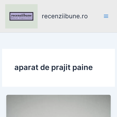
Skip
to
recenziibune.ro
content
aparat de prajit paine