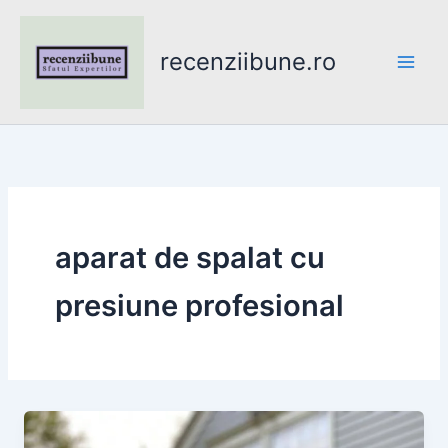
Skip
to
recenziibune.ro
content
aparat de spalat cu
presiune profesional