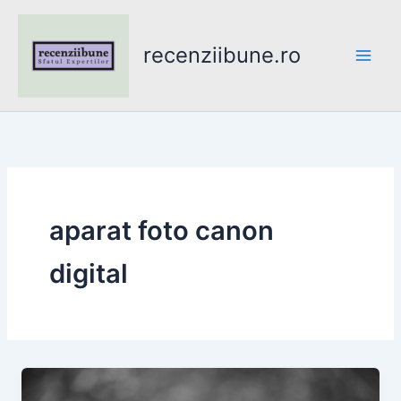
Skip
to
recenziibune.ro
content
aparat foto canon
digital