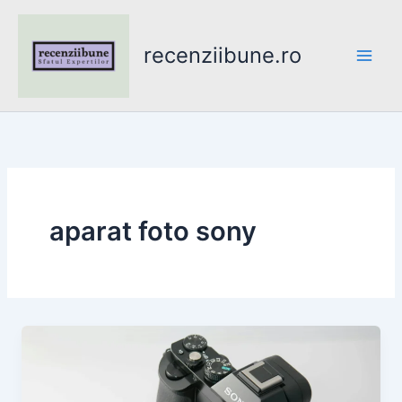
Skip
to
recenziibune.ro
content
aparat foto sony