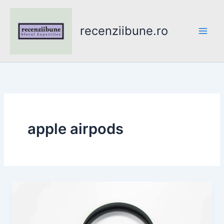
Skip
to
recenziibune.ro
content
apple airpods