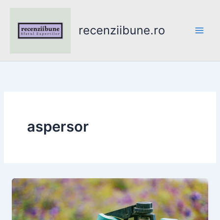
Skip
to
recenziibune.ro
content
aspersor