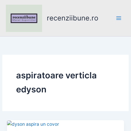
Skip
to
recenziibune.ro
content
aspiratoare verticla
edyson