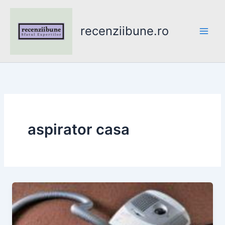
Skip
to
recenziibune.ro
content
aspirator casa