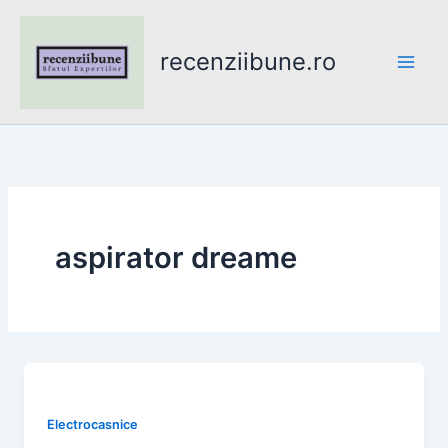
Skip
to
recenziibune.ro
content
aspirator dreame
Electrocasnice