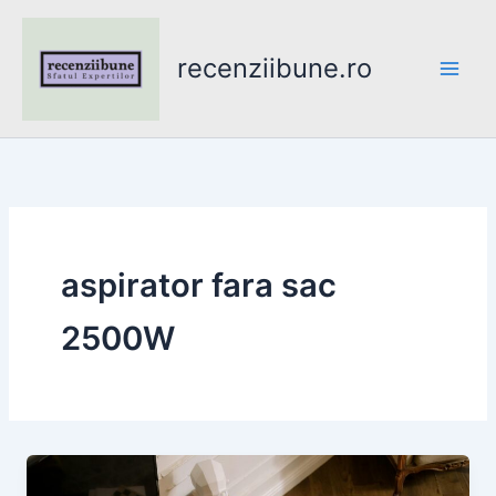
Skip
to
recenziibune.ro
content
aspirator fara sac
2500W