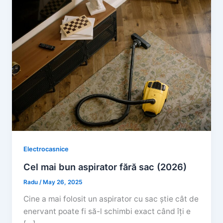
Electrocasnice
Cel mai bun aspirator fără sac (2026)
Radu
/
May 26, 2025
Cine a mai folosit un aspirator cu sac știe cât de
enervant poate fi să-l schimbi exact când îți e