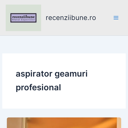
Skip
to
recenziibune.ro
content
aspirator geamuri
profesional