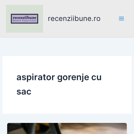
Skip
to
recenziibune.ro
content
aspirator gorenje cu
sac