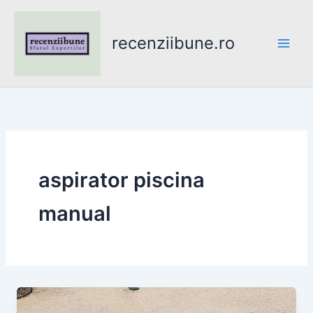
Skip
to
recenziibune.ro
content
aspirator piscina
manual