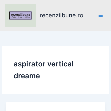
Skip
to
recenziibune.ro
content
aspirator vertical
dreame