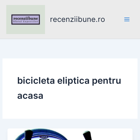
Skip
to
recenziibune.ro
content
bicicleta eliptica pentru
acasa