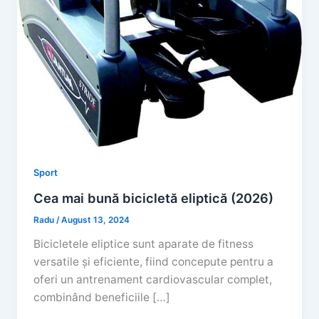
Sport
Cea mai bună bicicletă eliptică (2026)
Radu
/
August 13, 2024
Bicicletele eliptice sunt aparate de fitness
versatile și eficiente, fiind concepute pentru a
oferi un antrenament cardiovascular complet,
combinând beneficiile […]